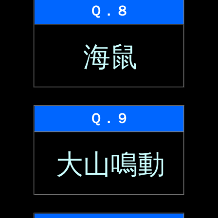
Ｑ．８
海鼠
Ｑ．９
大山鳴動