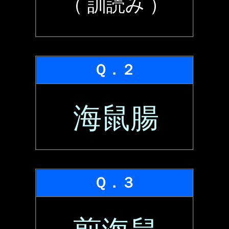
（ 訓読み ）
Ｑ．２
海鼠腸
Ｑ．３