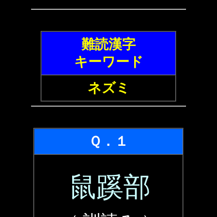
難読漢字
キーワード
ネズミ
Ｑ．１
鼠蹊部