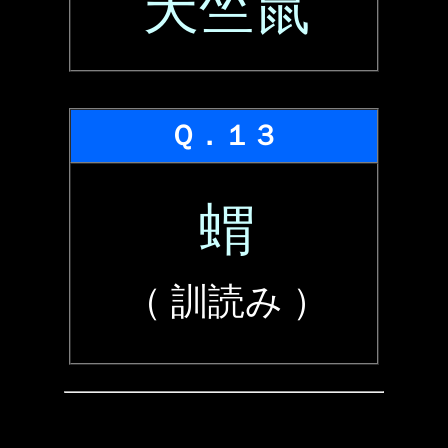
天竺鼠
Ｑ．１３
蝟
（ 訓読み ）