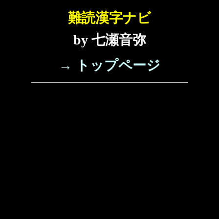
難読漢字ナビ
by 七瀬音弥
→ トップページ