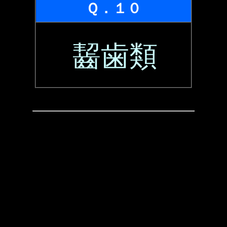
Ｑ．１０
齧歯類