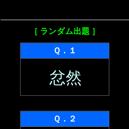
［ ランダム出題 ］
Ｑ．１
忿然
Ｑ．２