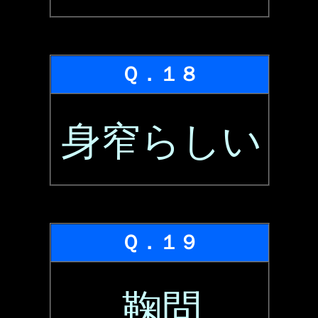
Ｑ．１８
身窄らしい
Ｑ．１９
鞠問