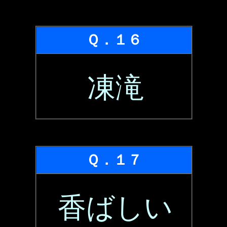
Ｑ．１６
凍滝
Ｑ．１７
香ばしい