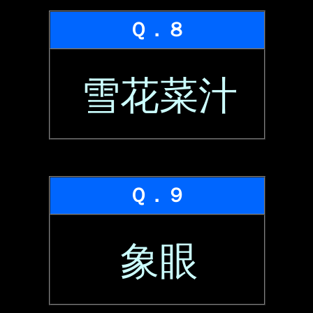
Ｑ．８
雪花菜汁
Ｑ．９
象眼