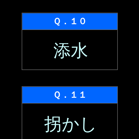
Ｑ．１０
添水
Ｑ．１１
拐かし