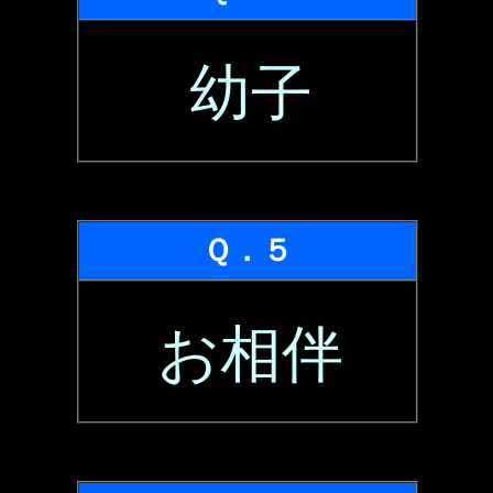
幼子
Ｑ．５
お相伴