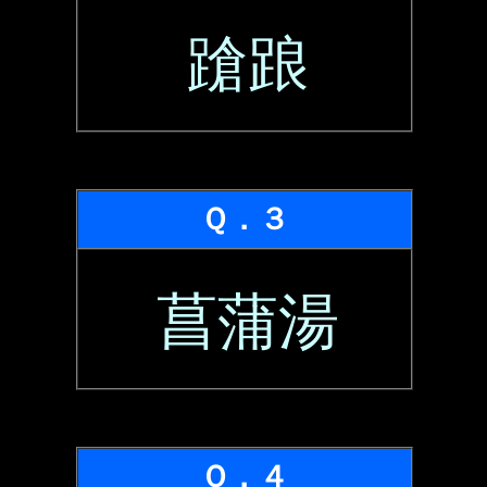
蹌踉
Ｑ．３
菖蒲湯
Ｑ．４