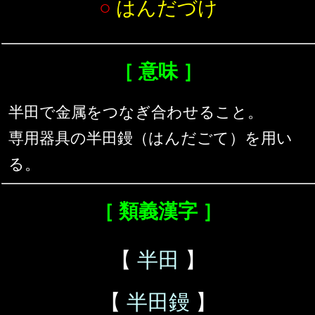
○
はんだづけ
［ 意味 ］
半田で金属をつなぎ合わせること。
専用器具の半田鏝（はんだごて）を用い
る。
［ 類義漢字 ］
【
半田
】
【
半田鏝
】