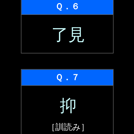
Ｑ．６
了見
Ｑ．７
抑
［訓読み］