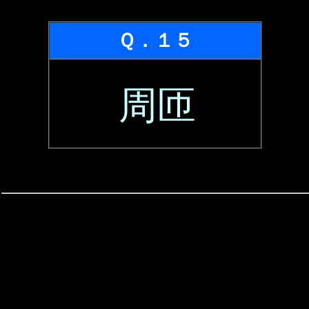
Ｑ．１５
周匝