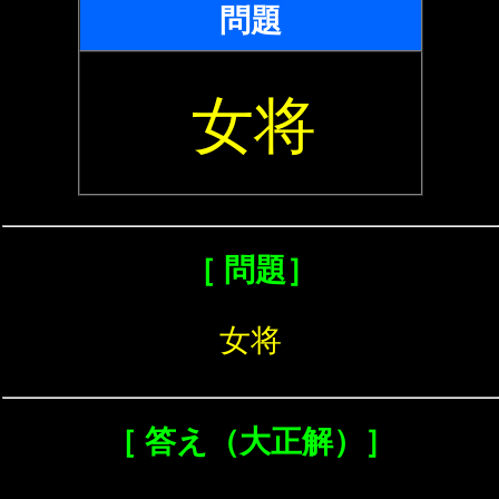
問題
女将
［ 問題］
女将
［ 答え（大正解）］