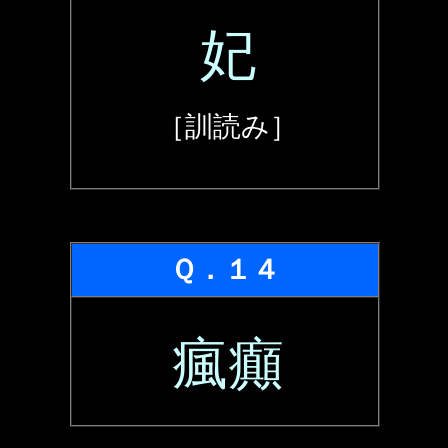
妃
［訓読み］
Ｑ．１４
瘋癲