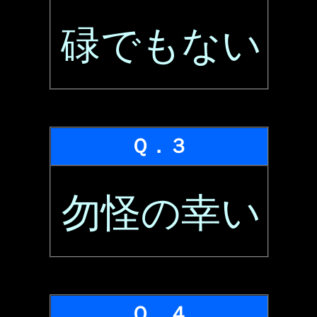
碌でもない
Ｑ．３
勿怪の幸い
Ｑ．４