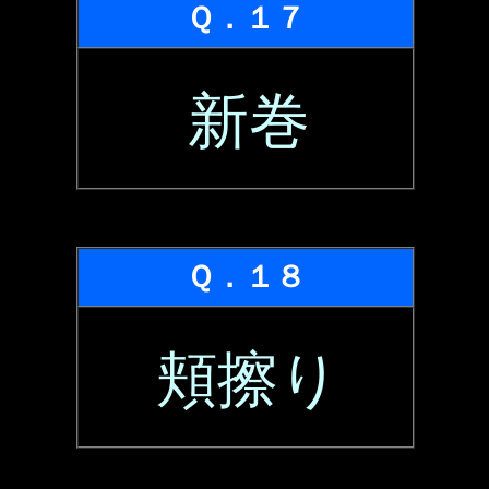
Ｑ．１７
新巻
Ｑ．１８
頬擦り