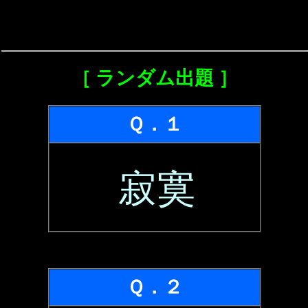
［ ランダム出題 ］
Ｑ．１
寂寞
Ｑ．２