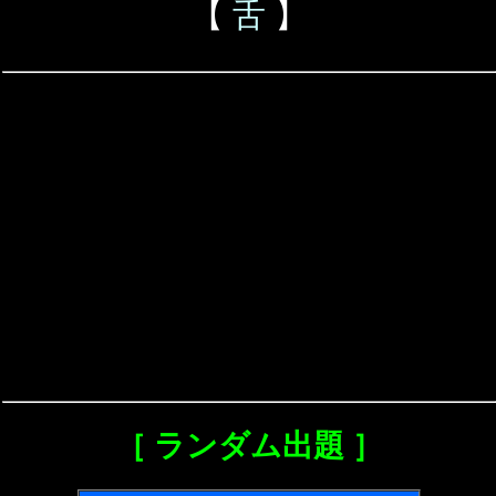
【
舌
】
［ ランダム出題 ］