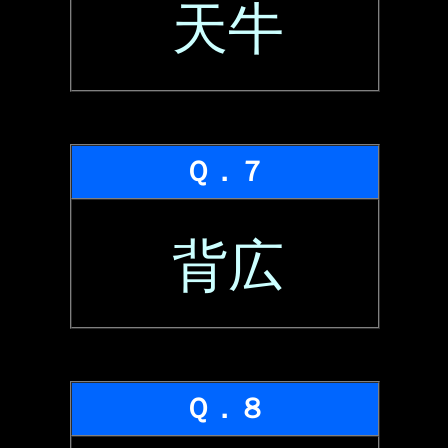
天牛
Ｑ．７
背広
Ｑ．８