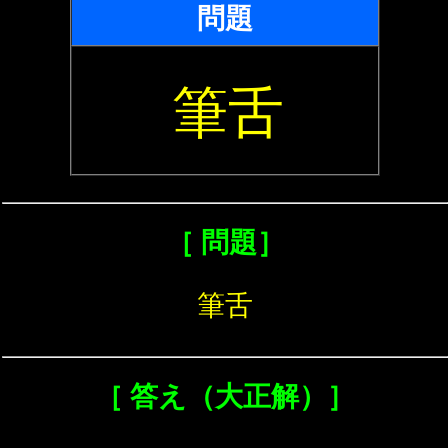
問題
筆舌
［ 問題］
筆舌
［ 答え（大正解）］