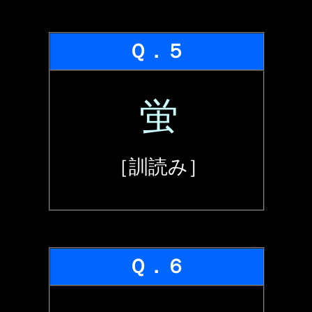
Ｑ．５
蛍
［訓読み］
Ｑ．６