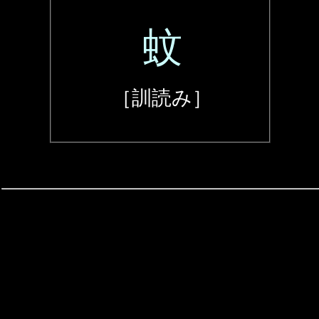
蚊
［訓読み］