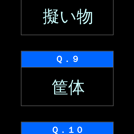
擬い物
Ｑ．９
筐体
Ｑ．１０