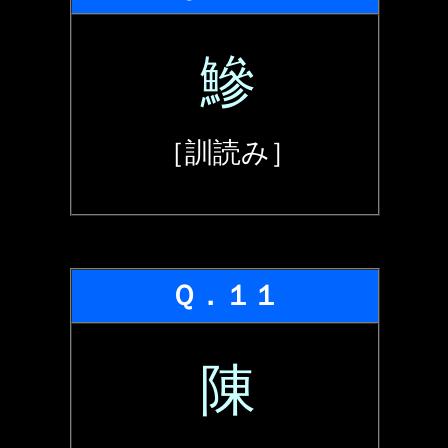
鰺
［訓読み］
Ｑ．１１
陳