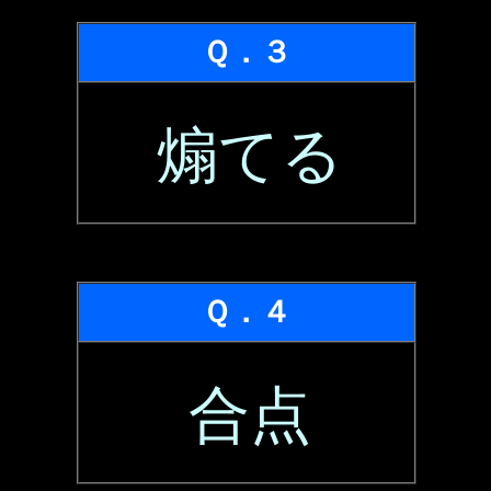
Ｑ．３
煽てる
Ｑ．４
合点