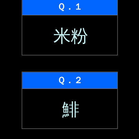
Ｑ．１
米粉
Ｑ．２
鯡