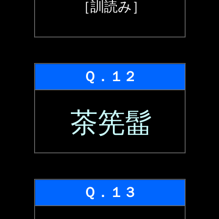
［訓読み］
Ｑ．１２
茶筅髷
Ｑ．１３