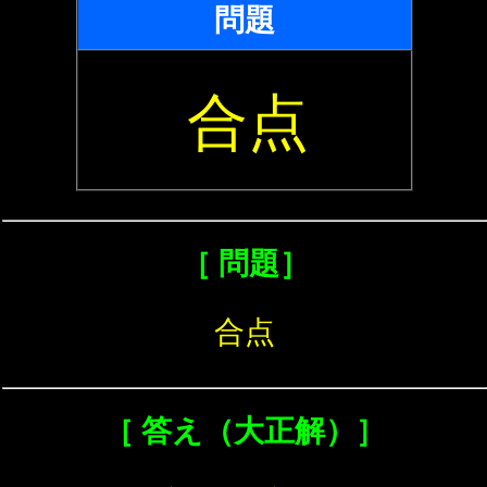
問題
合点
［ 問題］
合点
［ 答え（大正解）］