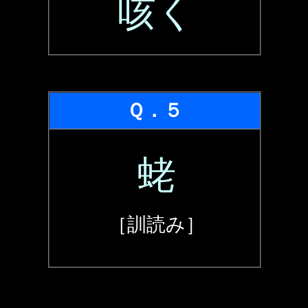
咳く
Ｑ．５
蛯
［訓読み］