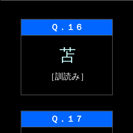
Ｑ．１６
苫
［訓読み］
Ｑ．１７