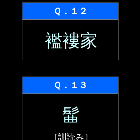
Ｑ．１２
襤褸家
Ｑ．１３
髷
［訓読み］