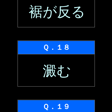
裾が反る
Ｑ．１８
澱む
Ｑ．１９