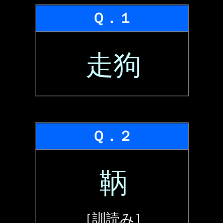
Ｑ．１
走狗
Ｑ．２
鞆
［訓読み］