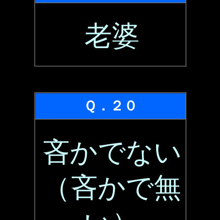
老婆
Ｑ．２０
吝かでない
（吝かで無