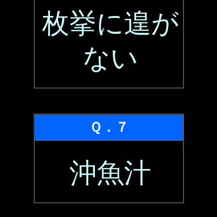
枚挙に遑が
ない
Ｑ．７
沖魚汁