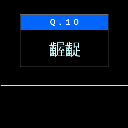
Ｑ．１０
齷齪