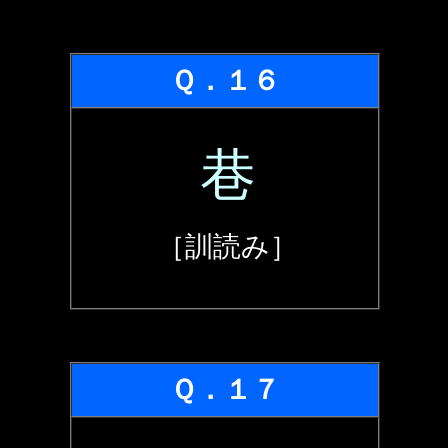
Ｑ．１６
巷
［訓読み］
Ｑ．１７