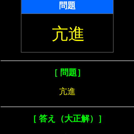
問題
亢進
［ 問題］
亢進
［ 答え（大正解）］