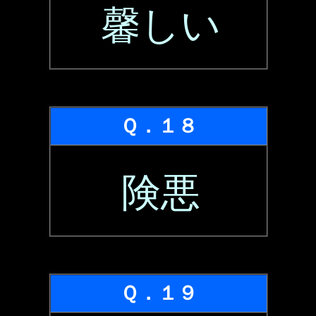
馨しい
Ｑ．１８
険悪
Ｑ．１９