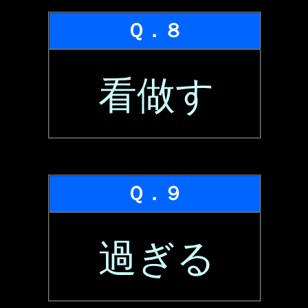
Ｑ．８
看做す
Ｑ．９
過ぎる