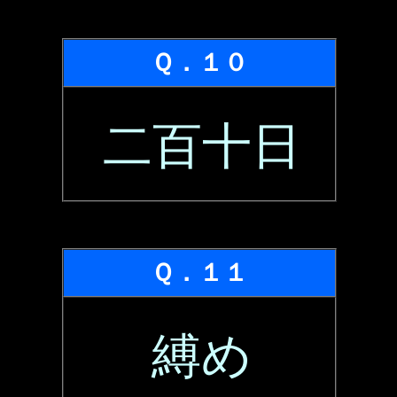
Ｑ．１０
二百十日
Ｑ．１１
縛め