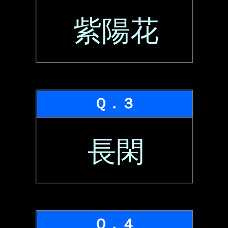
紫陽花
Ｑ．３
長閑
Ｑ．４