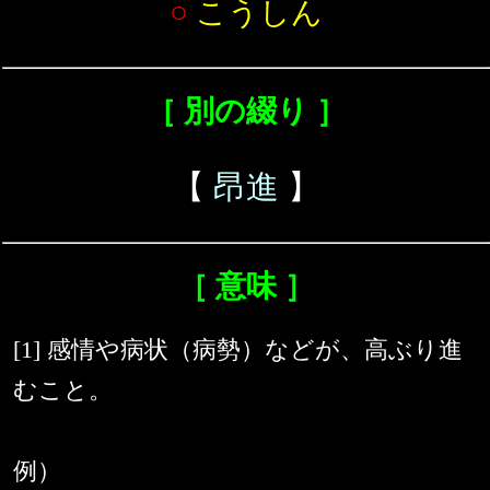
○
こうしん
［ 別の綴り ］
【
昂進
】
［ 意味 ］
[1] 感情や病状（病勢）などが、高ぶり進
むこと。
例）