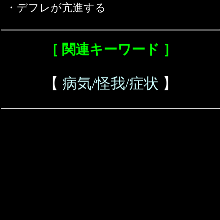
・デフレが亢進する
［ 関連キーワード ］
【
病気/怪我/症状
】