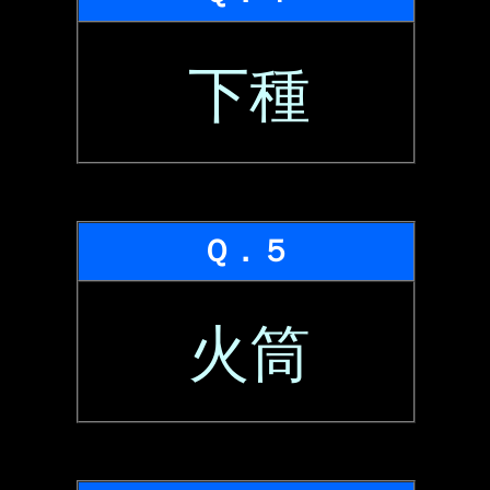
下種
Ｑ．５
火筒