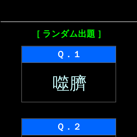
［ ランダム出題 ］
Ｑ．１
噬臍
Ｑ．２