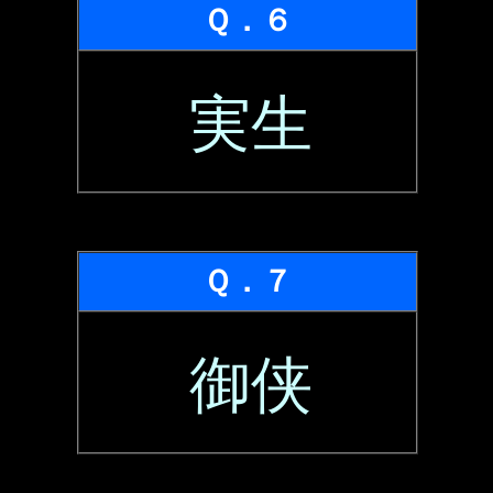
Ｑ．６
実生
Ｑ．７
御侠