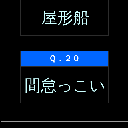
屋形船
Ｑ．２０
間怠っこい