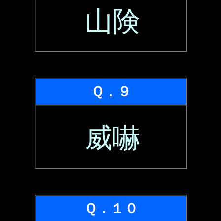
山険
Ｑ．９
威嚇
Ｑ．１０