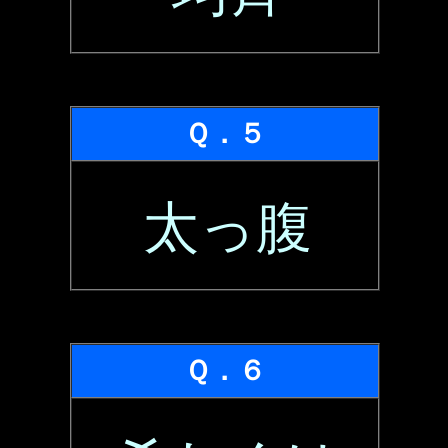
Ｑ．５
太っ腹
Ｑ．６