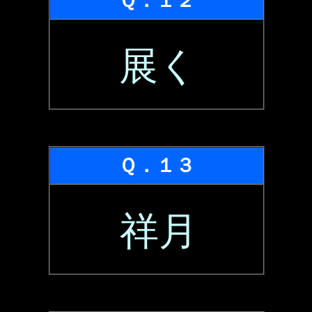
Ｑ．１２
展く
Ｑ．１３
祥月