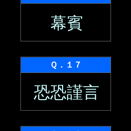
幕賓
Ｑ．１７
恐恐謹言