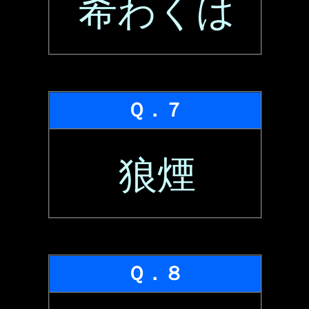
希わくは
Ｑ．７
狼煙
Ｑ．８