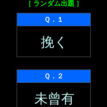
［ ランダム出題 ］
Ｑ．１
挽く
Ｑ．２
未曾有