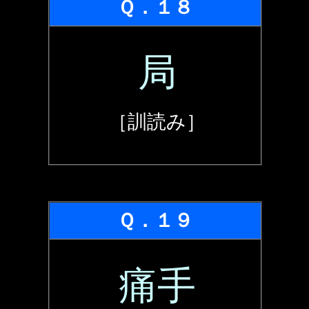
Ｑ．１８
局
［訓読み］
Ｑ．１９
痛手