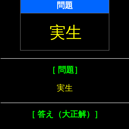
問題
実生
［ 問題］
実生
［ 答え（大正解）］