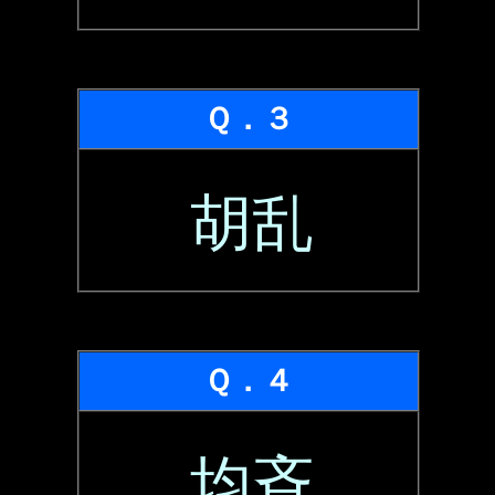
Ｑ．３
胡乱
Ｑ．４
均斉