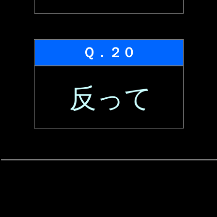
Ｑ．２０
反って