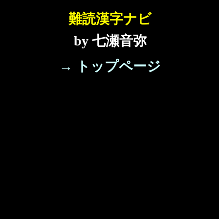
難読漢字ナビ
by 七瀬音弥
→ トップページ