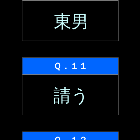
東男
Ｑ．１１
請う