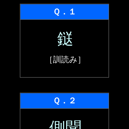
Ｑ．１
鎹
［訓読み］
Ｑ．２
側聞