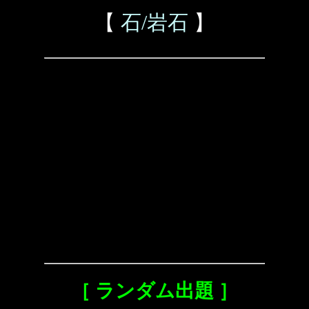
【
石/岩石
】
［ ランダム出題 ］