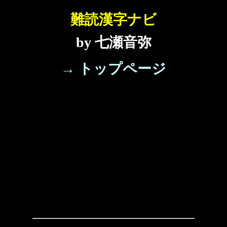
難読漢字ナビ
by 七瀬音弥
→ トップページ