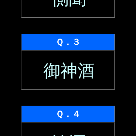
Ｑ．３
御神酒
Ｑ．４