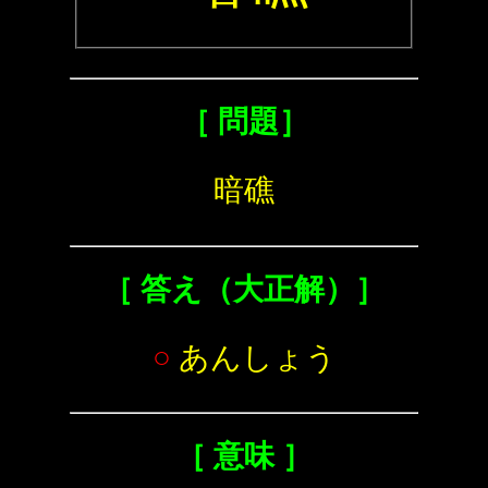
［ 問題］
暗礁
［ 答え（大正解）］
○
あんしょう
［ 意味 ］