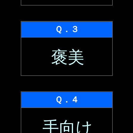
Ｑ．３
褒美
Ｑ．４
手向け