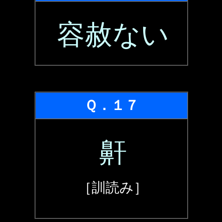
容赦ない
Ｑ．１７
鼾
［訓読み］