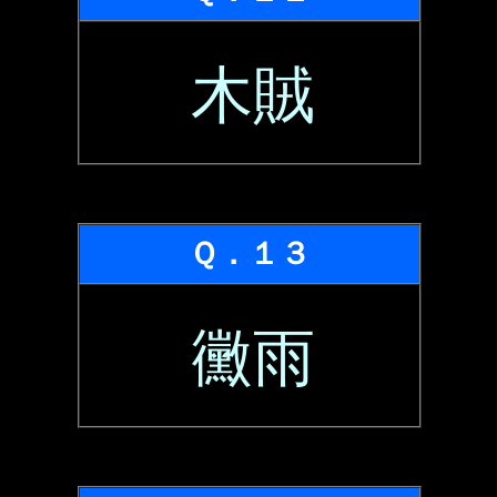
木賊
Ｑ．１３
黴雨