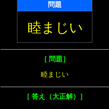
問題
睦まじい
［ 問題］
睦まじい
［ 答え（大正解）］