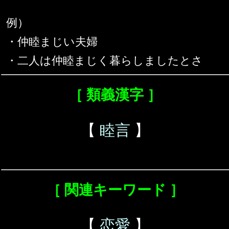
例）
・仲睦まじい夫婦
・二人は仲睦まじく暮らしましたとさ
［ 類義漢字 ］
【
睦言
】
［ 関連キーワード ］
【
恋愛
】