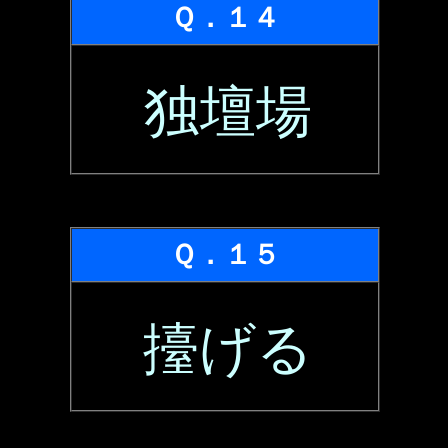
Ｑ．１４
独壇場
Ｑ．１５
擡げる