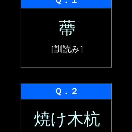
Ｑ．１
蔕
［訓読み］
Ｑ．２
焼け木杭