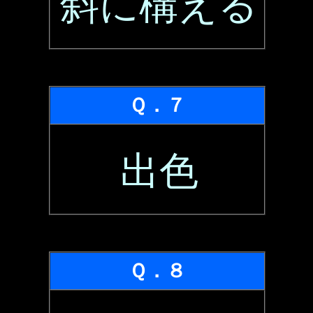
斜に構える
Ｑ．７
出色
Ｑ．８