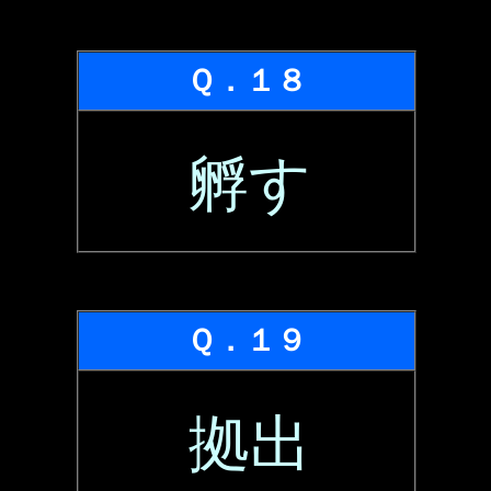
Ｑ．１８
孵す
Ｑ．１９
拠出