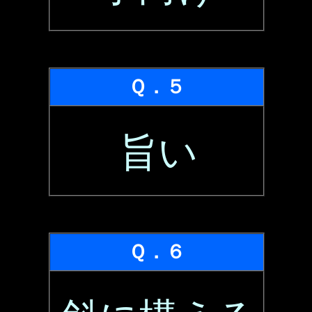
Ｑ．５
旨い
Ｑ．６