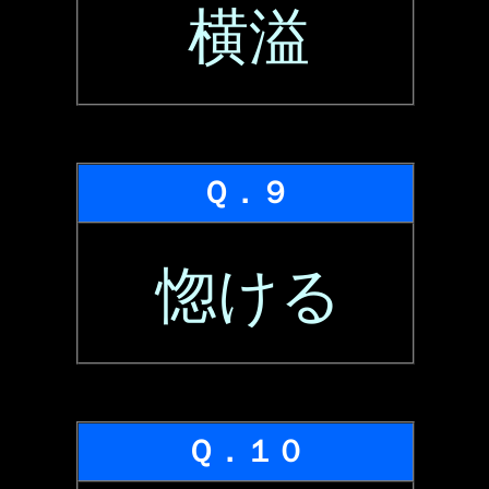
横溢
Ｑ．９
惚ける
Ｑ．１０