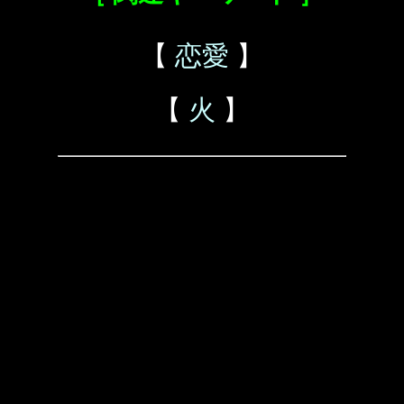
【
恋愛
】
【
火
】