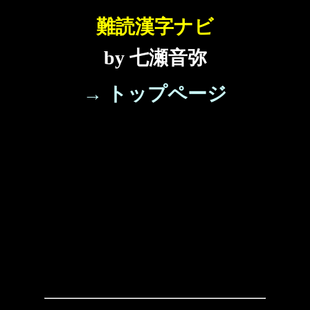
難読漢字ナビ
by 七瀬音弥
→ トップページ