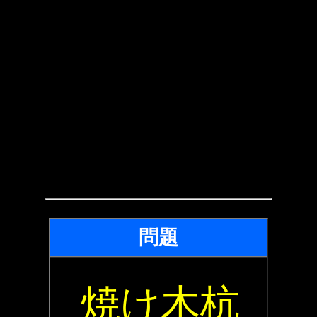
問題
焼け木杭