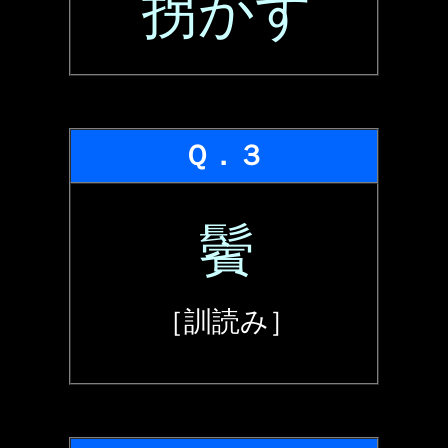
拐かす
Ｑ．３
鬢
［訓読み］