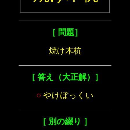
［ 問題］
焼け木杭
［ 答え（大正解）］
○
やけぼっくい
［ 別の綴り ］