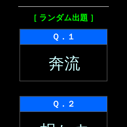
［ ランダム出題 ］
Ｑ．１
奔流
Ｑ．２