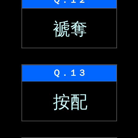
褫奪
Ｑ．１３
按配