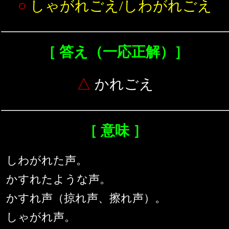
○
しゃがれごえ/しわがれごえ
［ 答え（一応正解）］
△
かれごえ
［ 意味 ］
しわがれた声。
かすれたような声。
かすれ声（掠れ声、擦れ声）。
しゃがれ声。