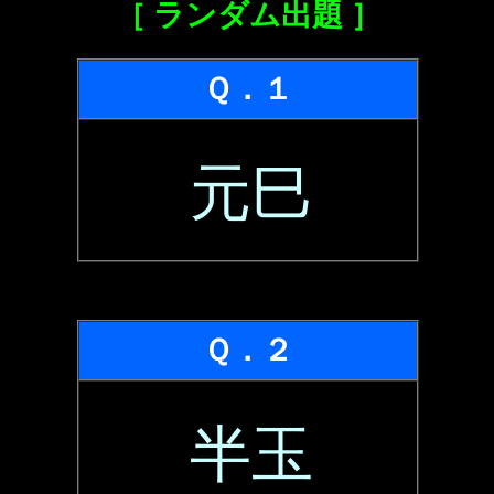
［ ランダム出題 ］
Ｑ．１
元巳
Ｑ．２
半玉