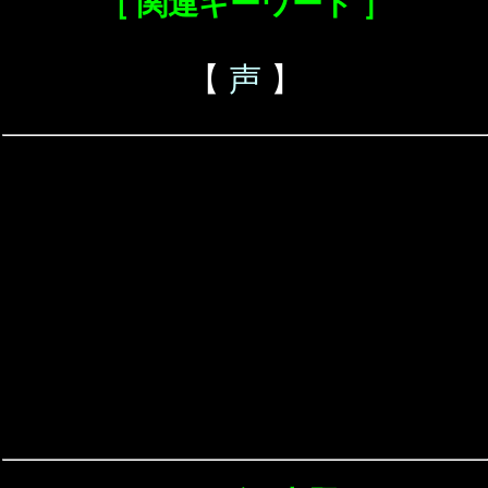
［ 関連キーワード ］
【
声
】