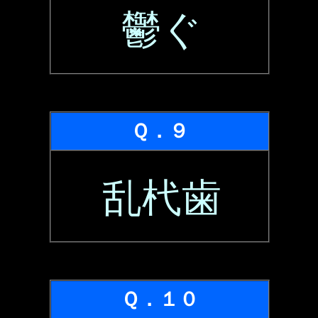
鬱ぐ
Ｑ．９
乱杙歯
Ｑ．１０