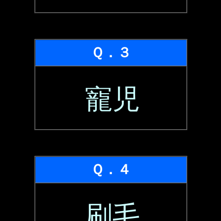
Ｑ．３
寵児
Ｑ．４
刷毛