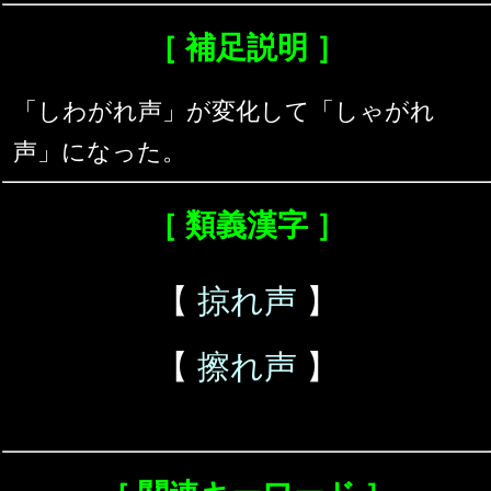
［ 補足説明 ］
「しわがれ声」が変化して「しゃがれ
声」になった。
［ 類義漢字 ］
【
掠れ声
】
【
擦れ声
】