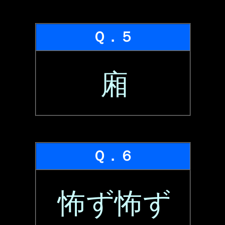
Ｑ．５
廂
Ｑ．６
怖ず怖ず