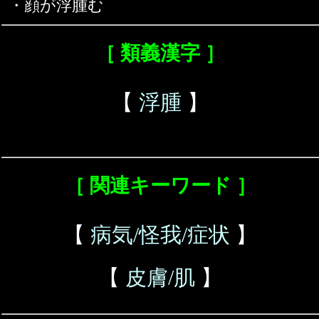
・顔が浮腫む
［ 類義漢字 ］
【
浮腫
】
［ 関連キーワード ］
【
病気/怪我/症状
】
【
皮膚/肌
】