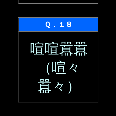
Ｑ．１８
喧喧囂囂
（喧々
囂々）