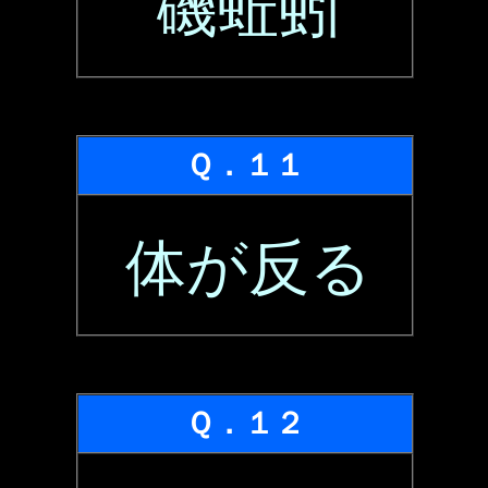
磯蚯蚓
Ｑ．１１
体が反る
Ｑ．１２