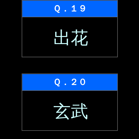
Ｑ．１９
出花
Ｑ．２０
玄武