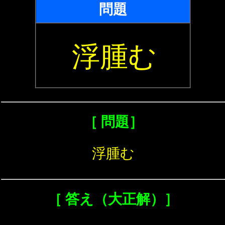
問題
浮腫む
［ 問題］
浮腫む
［ 答え（大正解）］