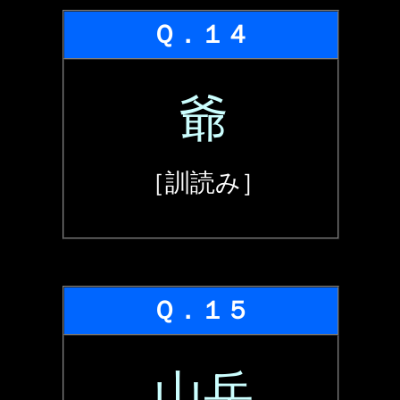
Ｑ．１４
爺
［訓読み］
Ｑ．１５
山岳