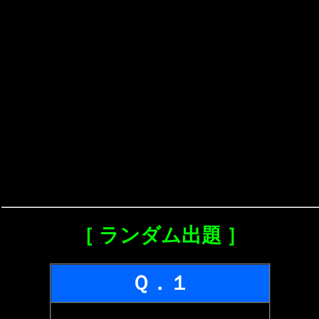
［ ランダム出題 ］
Ｑ．１