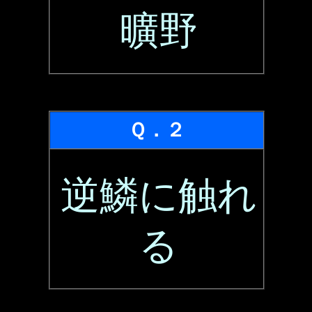
曠野
Ｑ．２
逆鱗に触れ
る