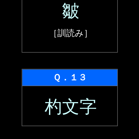
皺
［訓読み］
Ｑ．１３
杓文字