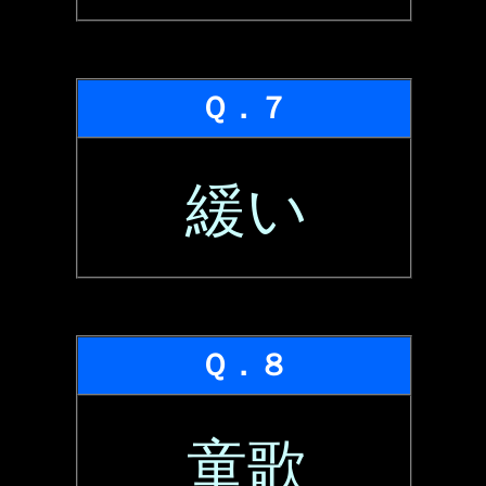
Ｑ．７
緩い
Ｑ．８
童歌