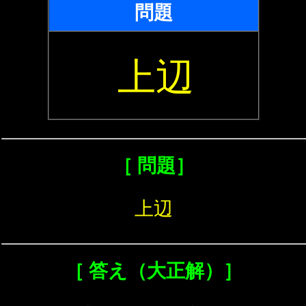
問題
上辺
［ 問題］
上辺
［ 答え（大正解）］