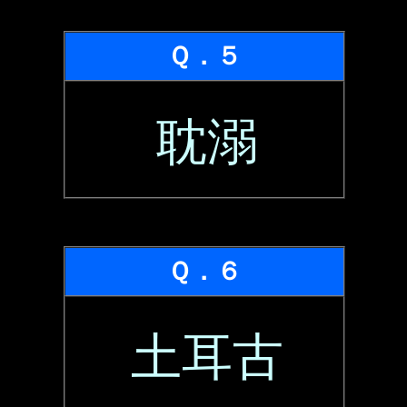
Ｑ．５
耽溺
Ｑ．６
土耳古