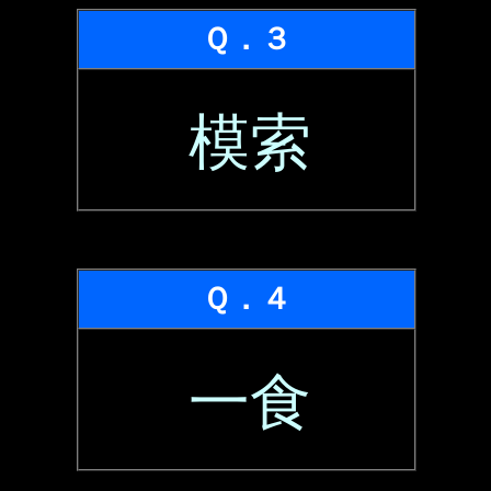
Ｑ．３
模索
Ｑ．４
一食