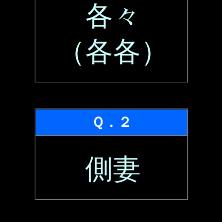
各々
（各各）
Ｑ．２
側妻