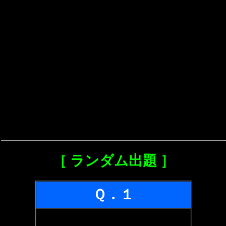
［ ランダム出題 ］
Ｑ．１