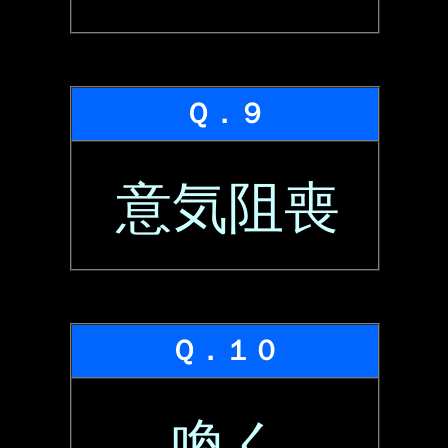
Ｑ．９
意気阻喪
Ｑ．１０
喚く