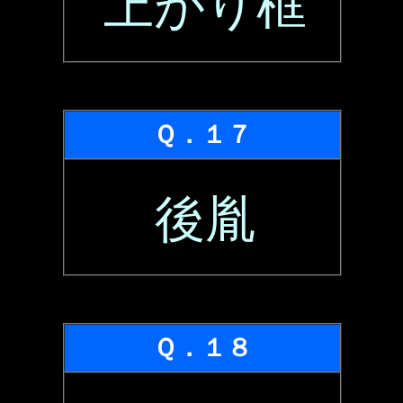
上がり框
Ｑ．１７
後胤
Ｑ．１８