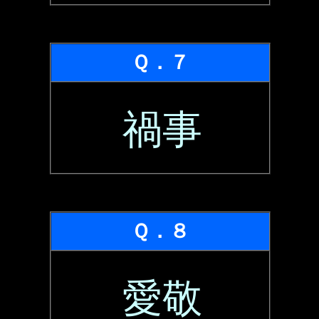
Ｑ．７
禍事
Ｑ．８
愛敬