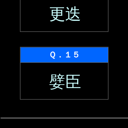
更迭
Ｑ．１５
嬖臣