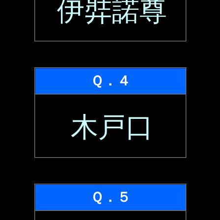
伊弉諾尊
Ｑ．４
木戸口
Ｑ．５