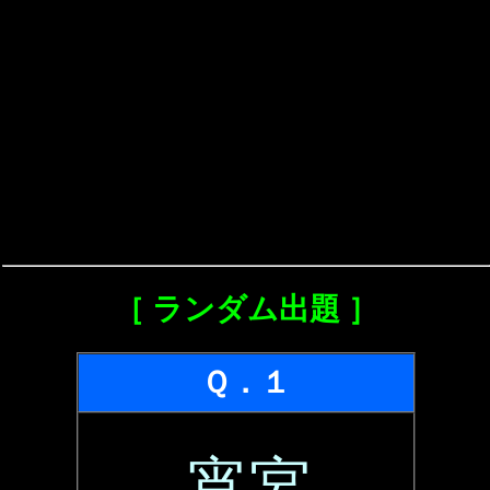
［ ランダム出題 ］
Ｑ．１
宵宮