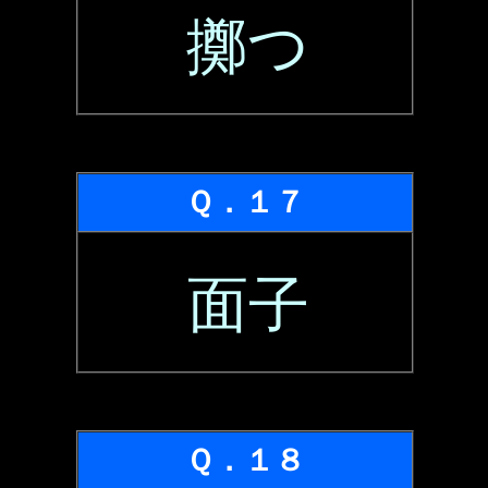
擲つ
Ｑ．１７
面子
Ｑ．１８