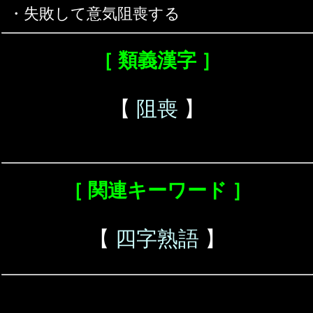
・失敗して意気阻喪する
［ 類義漢字 ］
【
阻喪
】
［ 関連キーワード ］
【
四字熟語
】