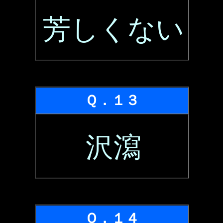
芳しくない
Ｑ．１３
沢瀉
Ｑ．１４