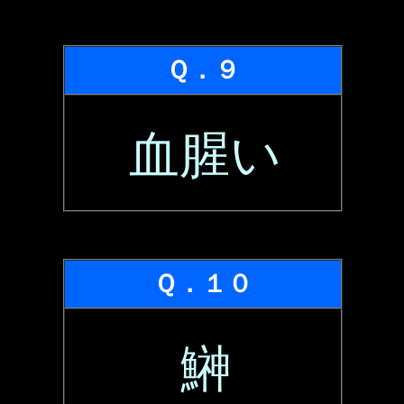
Ｑ．９
血腥い
Ｑ．１０
鰰