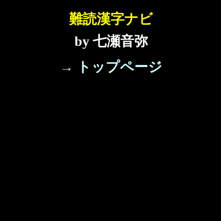
難読漢字ナビ
by 七瀬音弥
→ トップページ