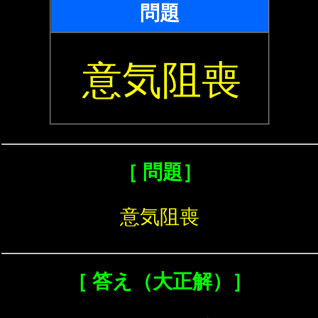
問題
意気阻喪
［ 問題］
意気阻喪
［ 答え（大正解）］