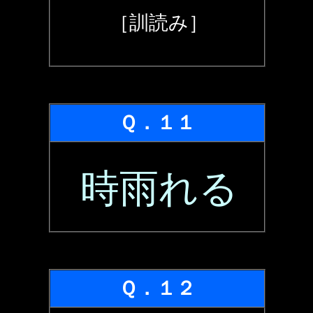
［訓読み］
Ｑ．１１
時雨れる
Ｑ．１２