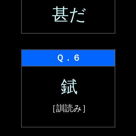
甚だ
Ｑ．６
錻
［訓読み］