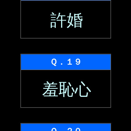
許婚
Ｑ．１９
羞恥心