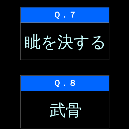
Ｑ．７
眦を決する
Ｑ．８
武骨