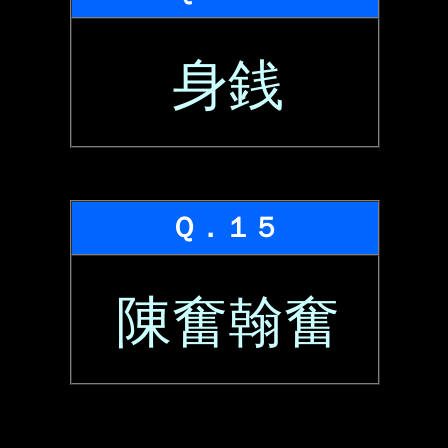
身銭
Ｑ．１５
陳奮翰奮