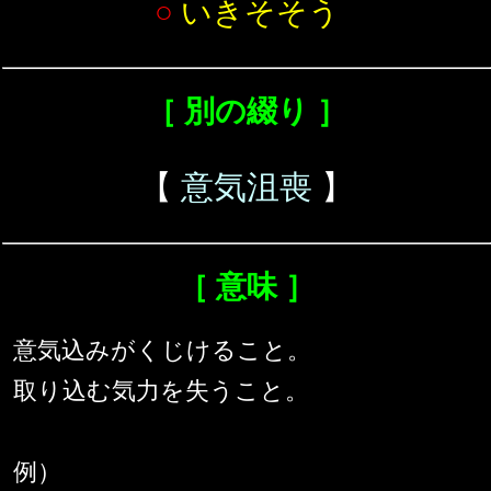
○
いきそそう
［ 別の綴り ］
【
意気沮喪
】
［ 意味 ］
意気込みがくじけること。
取り込む気力を失うこと。
例）