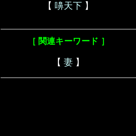
【
嚊天下
】
［ 関連キーワード ］
【
妻
】