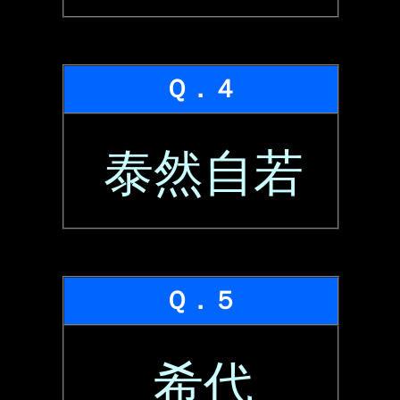
Ｑ．４
泰然自若
Ｑ．５
希代