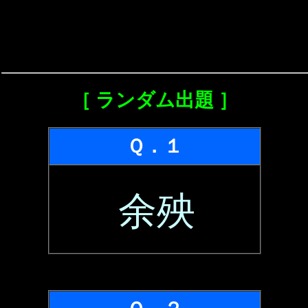
［ ランダム出題 ］
Ｑ．１
余殃