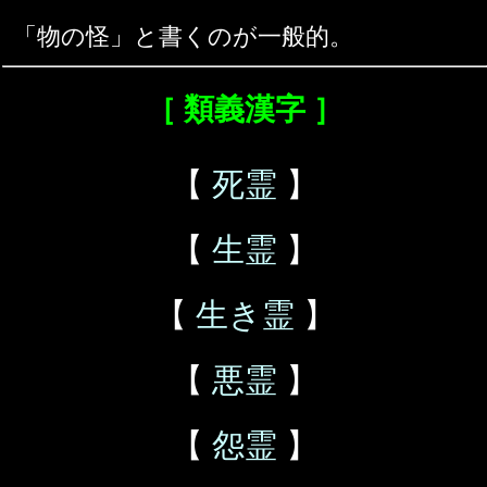
「物の怪」と書くのが一般的。
［ 類義漢字 ］
【
死霊
】
【
生霊
】
【
生き霊
】
【
悪霊
】
【
怨霊
】