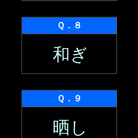
Ｑ．８
和ぎ
Ｑ．９
晒し