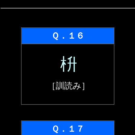
Ｑ．１６
枡
［訓読み］
Ｑ．１７