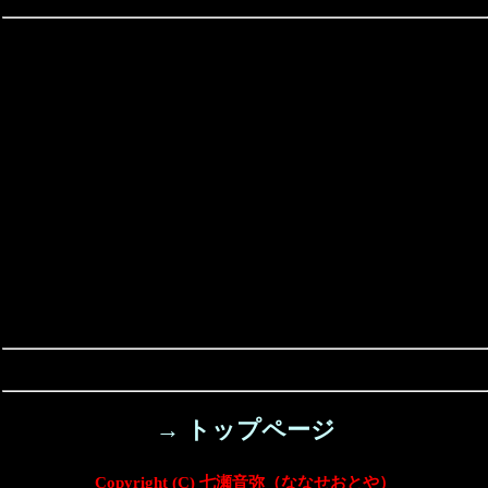
→ トップページ
Copyright (C) 七瀬音弥（ななせおとや）