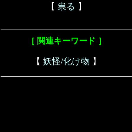
【
祟る
】
［ 関連キーワード ］
【
妖怪/化け物
】