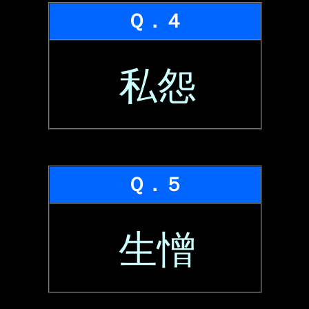
Ｑ．４
私怨
Ｑ．５
生憎