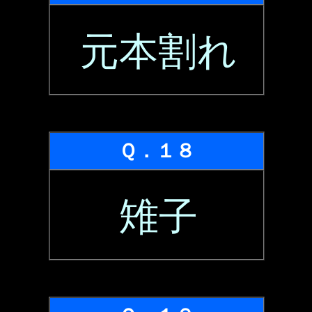
元本割れ
Ｑ．１８
雉子