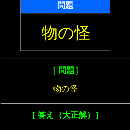
問題
物の怪
［ 問題］
物の怪
［ 答え（大正解）］