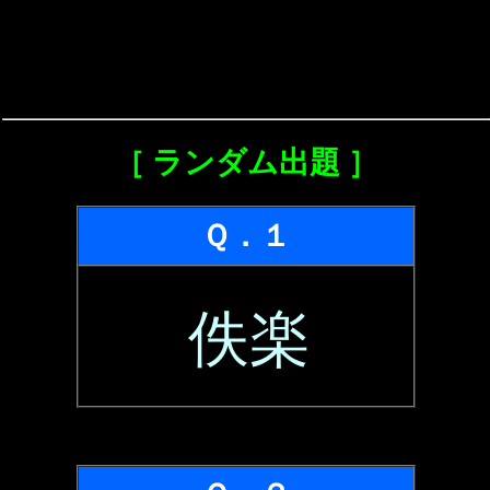
［ ランダム出題 ］
Ｑ．１
佚楽