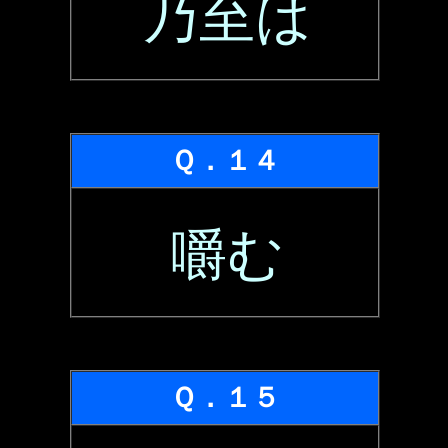
乃至は
Ｑ．１４
嚼む
Ｑ．１５