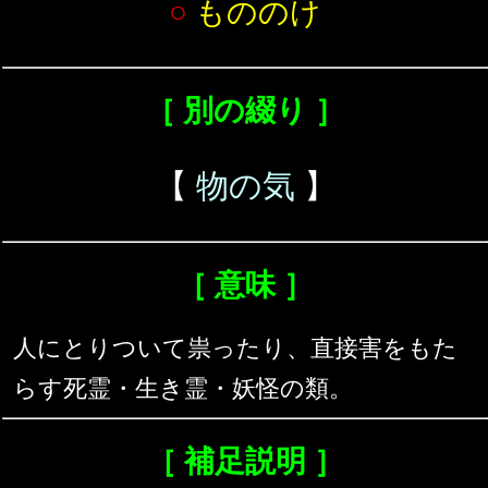
○
もののけ
［ 別の綴り ］
【
物の気
】
［ 意味 ］
人にとりついて祟ったり、直接害をもた
らす死霊・生き霊・妖怪の類。
［ 補足説明 ］