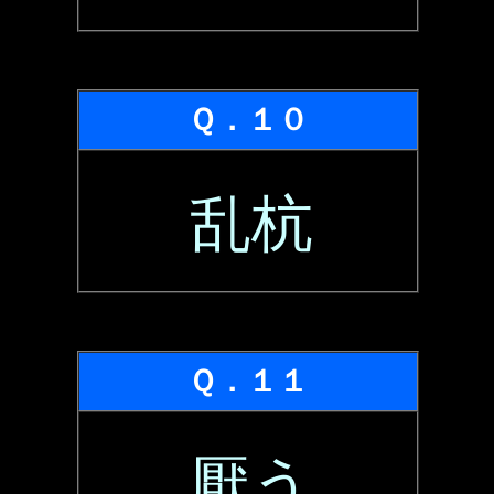
Ｑ．１０
乱杭
Ｑ．１１
厭う