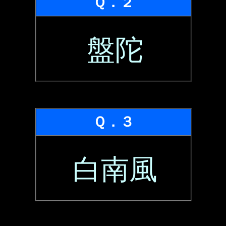
Ｑ．２
盤陀
Ｑ．３
白南風