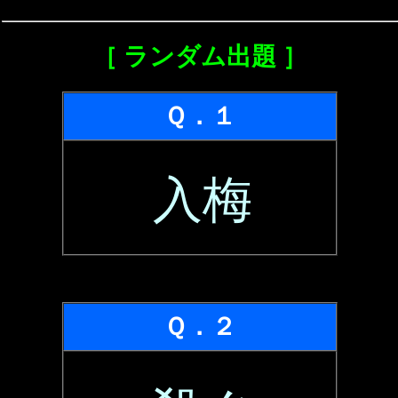
［ ランダム出題 ］
Ｑ．１
入梅
Ｑ．２