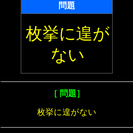
問題
枚挙に遑が
ない
［ 問題］
枚挙に遑がない