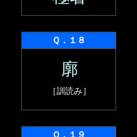
Ｑ．１８
廓
［訓読み］
Ｑ．１９