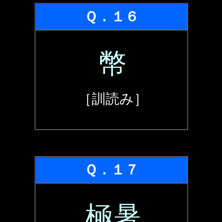
Ｑ．１６
幣
［訓読み］
Ｑ．１７
極暑