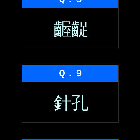
齷齪
Ｑ．９
針孔