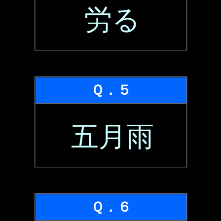
労る
Ｑ．５
五月雨
Ｑ．６