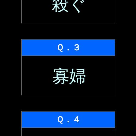
殺ぐ
Ｑ．３
寡婦
Ｑ．４