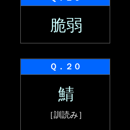
脆弱
Ｑ．２０
鯖
［訓読み］