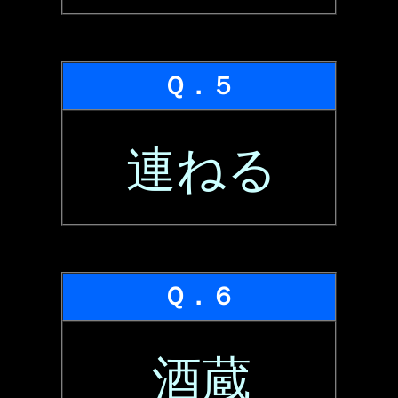
Ｑ．５
連ねる
Ｑ．６
酒蔵