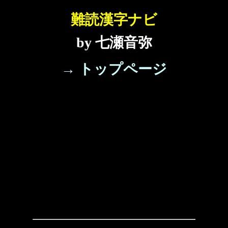
難読漢字ナビ
by 七瀬音弥
→ トップページ