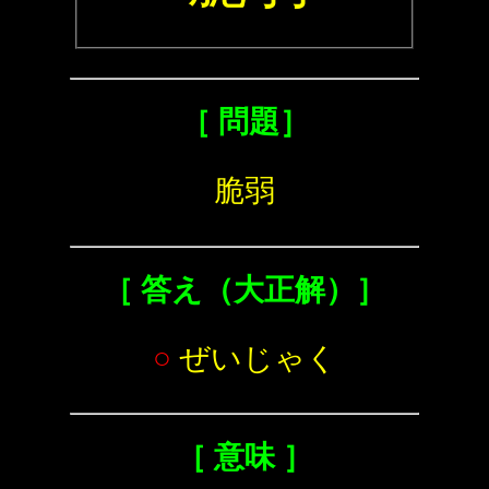
［ 問題］
脆弱
［ 答え（大正解）］
○
ぜいじゃく
［ 意味 ］