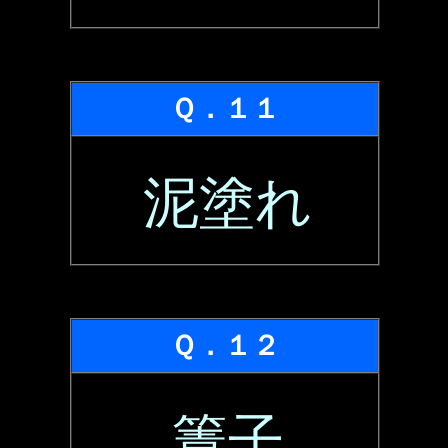
Ｑ．１１
泥塗れ
Ｑ．１２
簀子