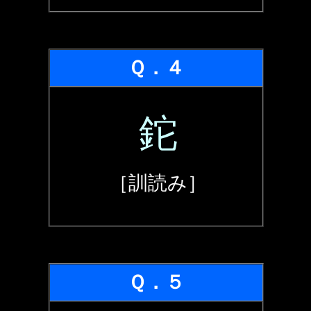
Ｑ．４
鉈
［訓読み］
Ｑ．５