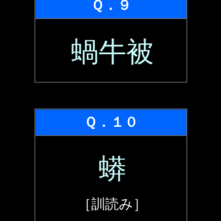
Ｑ．９
蝸牛被
Ｑ．１０
蟒
［訓読み］