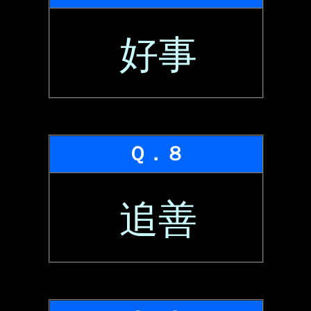
好事
Ｑ．８
追善