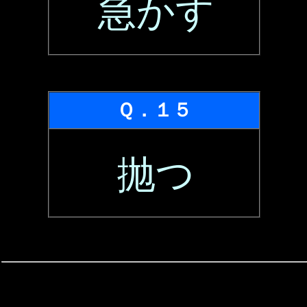
急かす
Ｑ．１５
抛つ