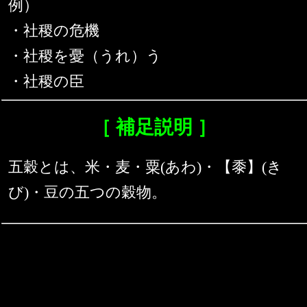
例）
・社稷の危機
・社稷を憂（うれ）う
・社稷の臣
［ 補足説明 ］
五穀とは、米・麦・粟(あわ)・【黍】(き
び)・豆の五つの穀物。