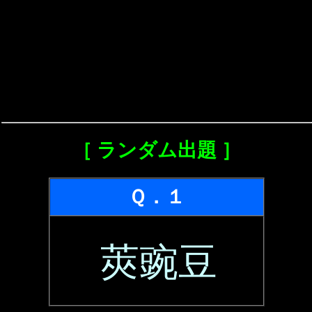
［ ランダム出題 ］
Ｑ．１
莢豌豆