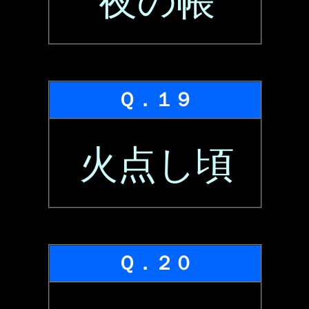
夜の帳
Ｑ．１９
火点し頃
Ｑ．２０