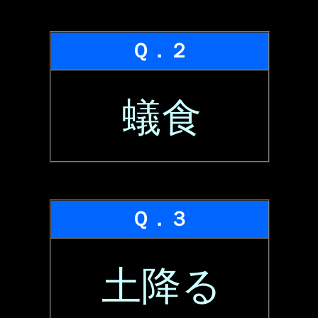
Ｑ．２
蟻食
Ｑ．３
土降る