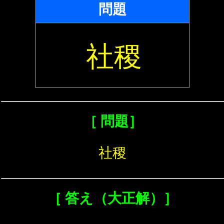
問題
社稷
［ 問題］
社稷
［ 答え（大正解）］