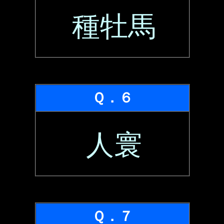
種牡馬
Ｑ．６
人寰
Ｑ．７