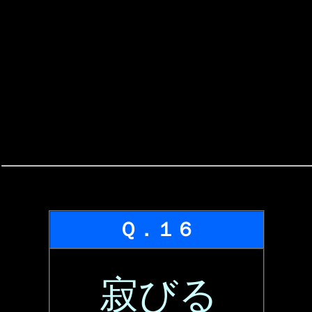
Ｑ．１６
寂びる