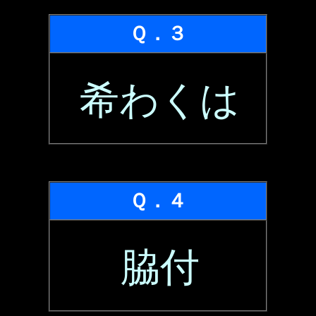
Ｑ．３
希わくは
Ｑ．４
脇付