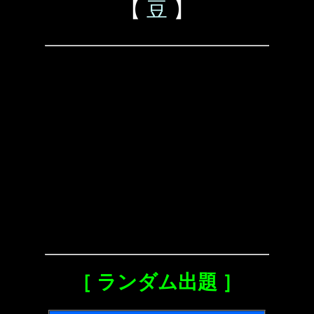
【
豆
】
［ ランダム出題 ］