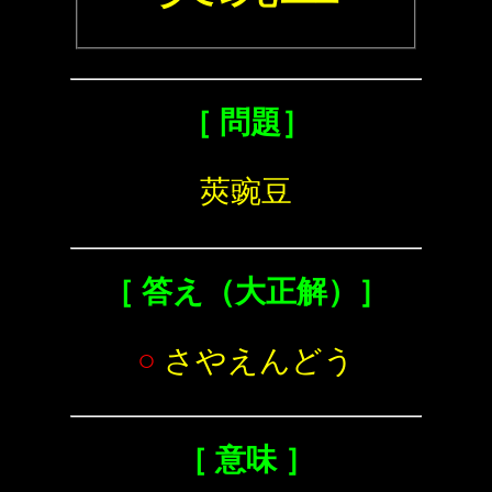
［ 問題］
莢豌豆
［ 答え（大正解）］
○
さやえんどう
［ 意味 ］