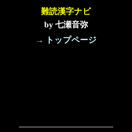
難読漢字ナビ
by 七瀬音弥
→ トップページ