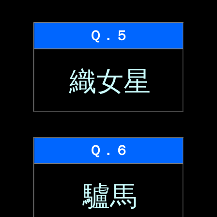
Ｑ．５
織女星
Ｑ．６
驢馬