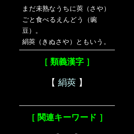
まだ未熟なうちに莢（さや）
ごと食べるえんどう（豌
豆）。
絹莢（きぬさや）ともいう。
［ 類義漢字 ］
【
絹莢
】
［ 関連キーワード ］