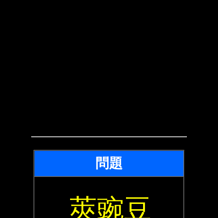
問題
莢豌豆