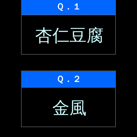
Ｑ．１
杏仁豆腐
Ｑ．２
金風