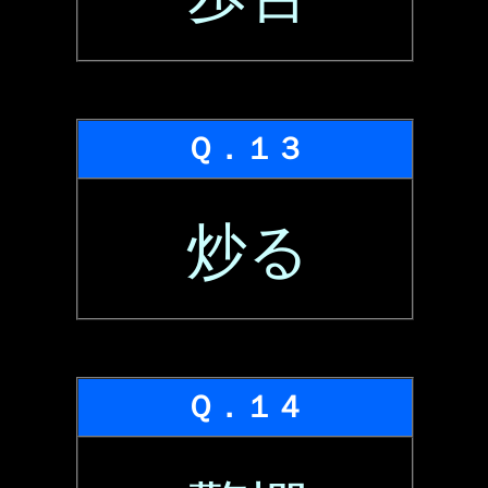
Ｑ．１３
炒る
Ｑ．１４