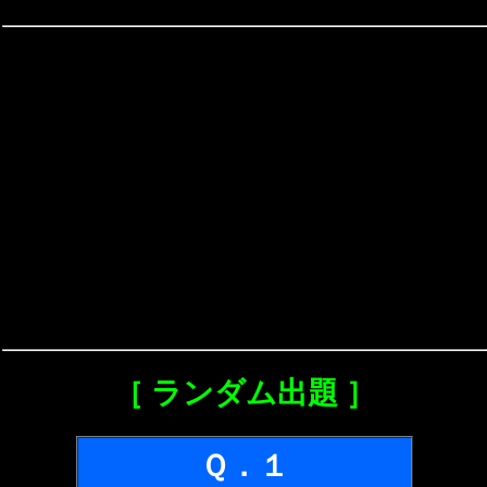
［ ランダム出題 ］
Ｑ．１