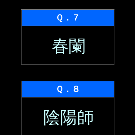
Ｑ．７
春闌
Ｑ．８
陰陽師