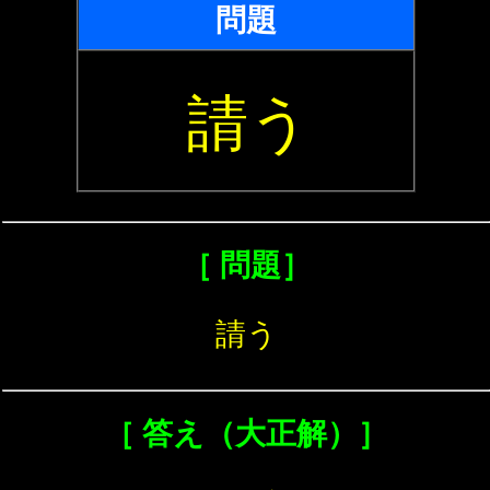
問題
請う
［ 問題］
請う
［ 答え（大正解）］