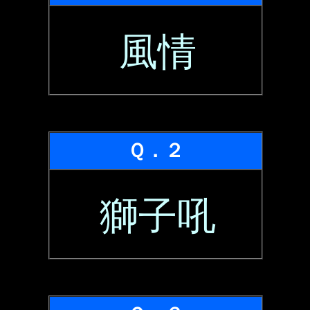
風情
Ｑ．２
獅子吼