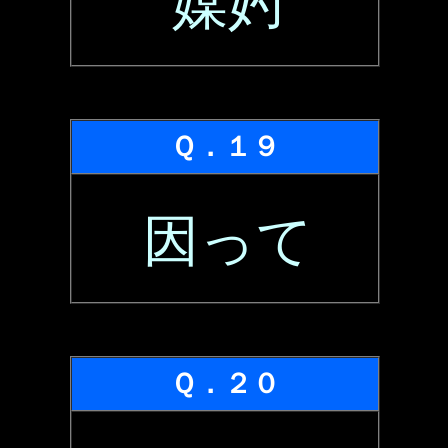
媒妁
Ｑ．１９
因って
Ｑ．２０