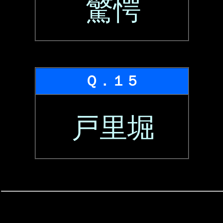
驚愕
Ｑ．１５
戸里堀