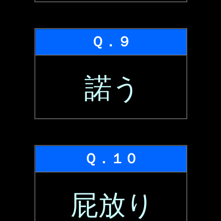
Ｑ．９
諾う
Ｑ．１０
屁放り