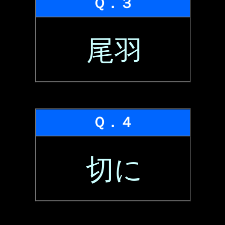
Ｑ．３
尾羽
Ｑ．４
切に