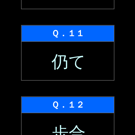
Ｑ．１１
仍て
Ｑ．１２
歩合