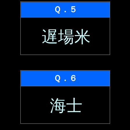
Ｑ．５
遅場米
Ｑ．６
海士