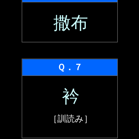
撒布
Ｑ．７
衿
［訓読み］