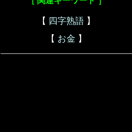
［ 関連キーワード ］
【
四字熟語
】
【
お金
】