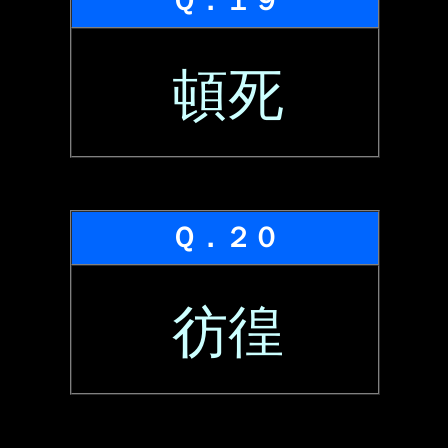
Ｑ．１９
頓死
Ｑ．２０
彷徨