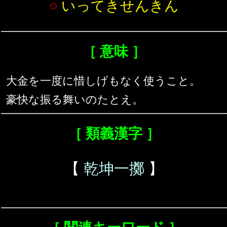
○
いってきせんきん
［ 意味 ］
大金を一度に惜しげもなく使うこと。
豪快な振る舞いのたとえ。
［ 類義漢字 ］
【
乾坤一擲
】