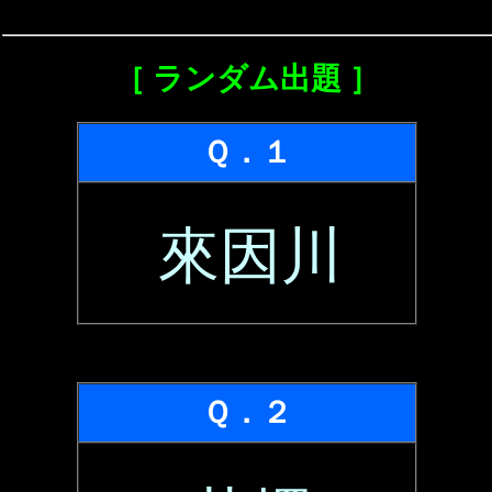
［ ランダム出題 ］
Ｑ．１
來因川
Ｑ．２