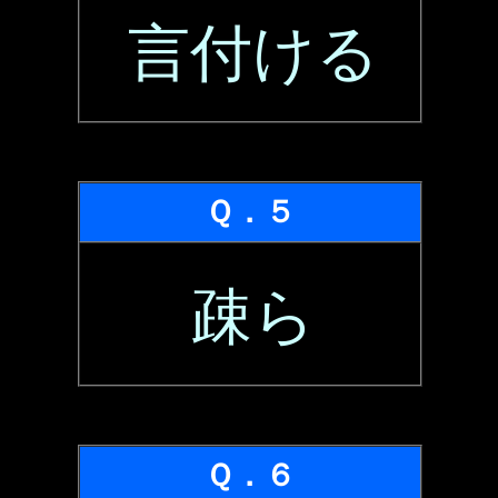
言付ける
Ｑ．５
疎ら
Ｑ．６