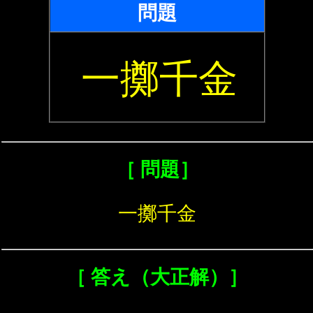
問題
一擲千金
［ 問題］
一擲千金
［ 答え（大正解）］