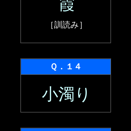
霞
［訓読み］
Ｑ．１４
小濁り