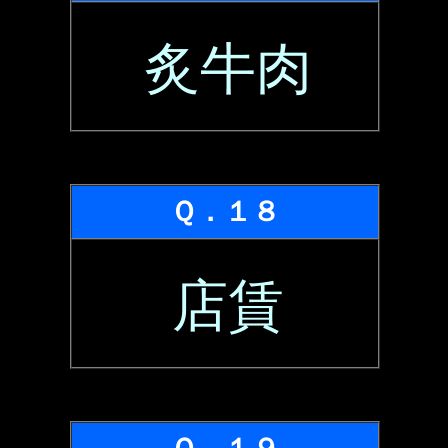
炙牛肉
Ｑ．１８
店賃