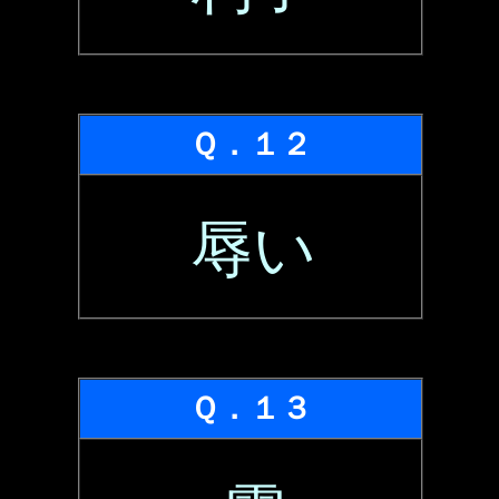
Ｑ．１２
辱い
Ｑ．１３