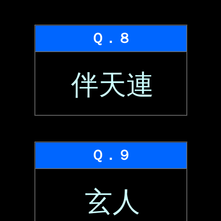
Ｑ．８
伴天連
Ｑ．９
玄人