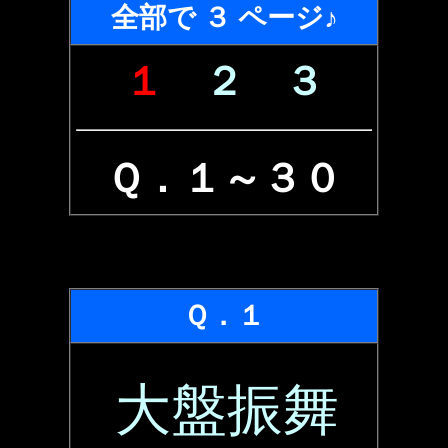
全部で ３ ページ♪
１
２
３
Ｑ．１～３０
Ｑ．１
大盤振舞