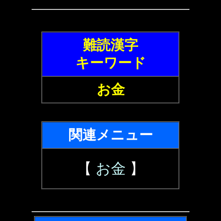
難読漢字
キーワード
お金
関連メニュー
【
お金
】