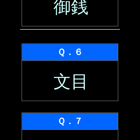
御銭
Ｑ．６
文目
Ｑ．７