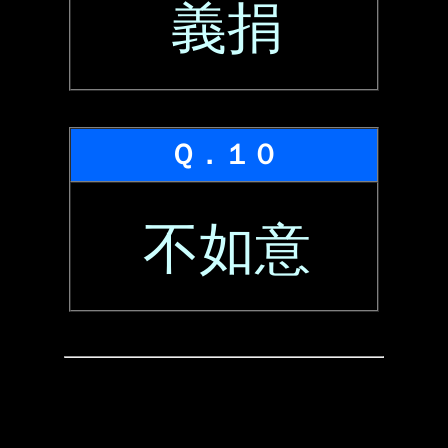
義捐
Ｑ．１０
不如意