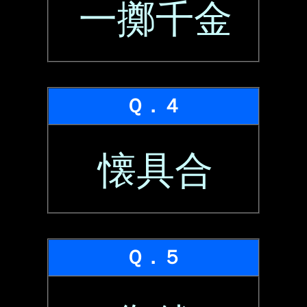
一擲千金
Ｑ．４
懐具合
Ｑ．５