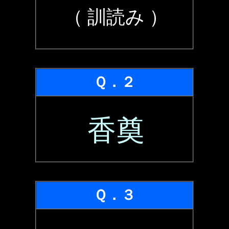
（ 訓読み ）
Ｑ．２
香奠
Ｑ．３