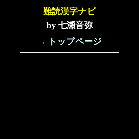
難読漢字ナビ
by 七瀬音弥
→ トップページ