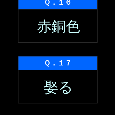
Ｑ．１６
赤銅色
Ｑ．１７
娶る