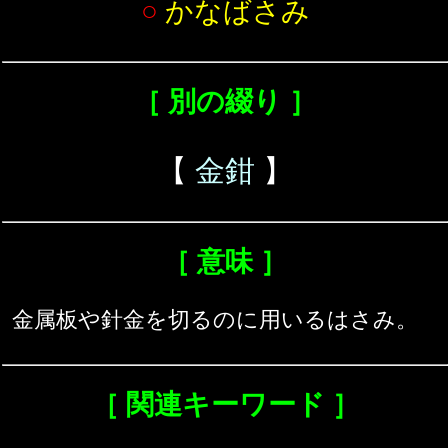
○
かなばさみ
［ 別の綴り ］
【
金鉗
】
［ 意味 ］
金属板や針金を切るのに用いるはさみ。
［ 関連キーワード ］