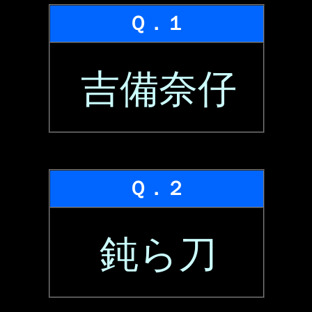
Ｑ．１
吉備奈仔
Ｑ．２
鈍ら刀