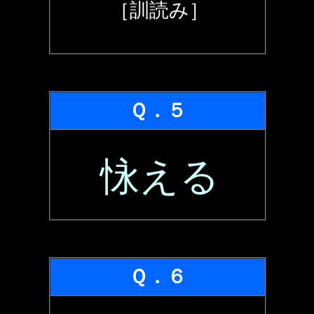
［訓読み］
Ｑ．５
怺える
Ｑ．６