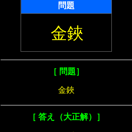
問題
金鋏
［ 問題］
金鋏
［ 答え（大正解）］