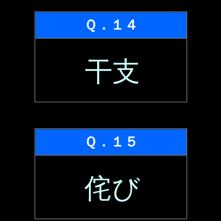
Ｑ．１４
干支
Ｑ．１５
侘び