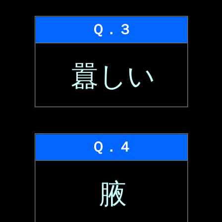
Ｑ．３
囂しい
Ｑ．４
腋