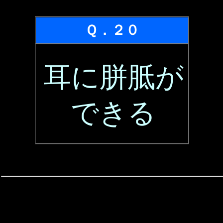
Ｑ．２０
耳に胼胝が
できる