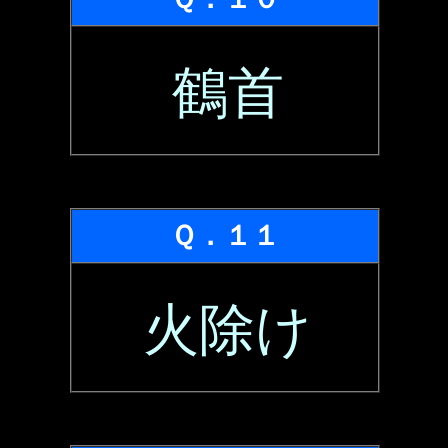
鶴首
Ｑ．１１
火除け