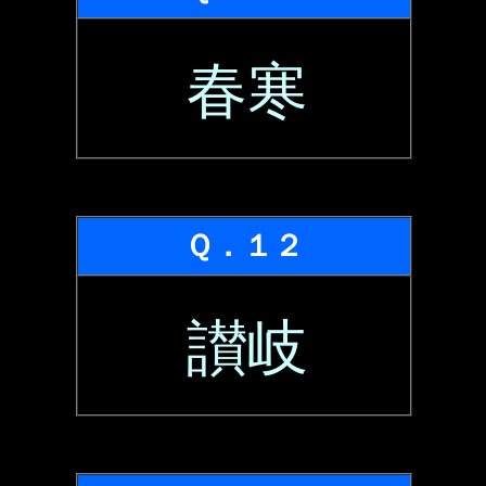
春寒
Ｑ．１２
讃岐