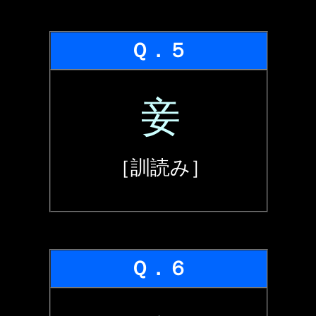
Ｑ．５
妾
［訓読み］
Ｑ．６