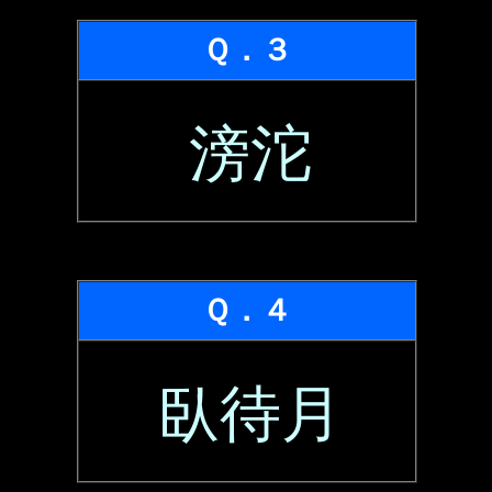
Ｑ．３
滂沱
Ｑ．４
臥待月