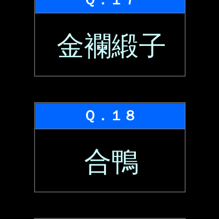
金襴緞子
Ｑ．１８
合鴨