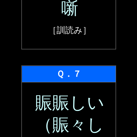
噺
［訓読み］
Ｑ．７
賑賑しい
（賑々し