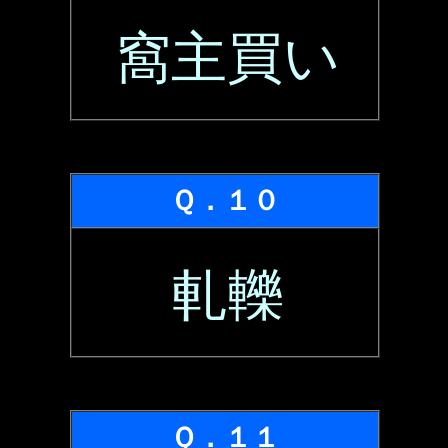
窩主買い
Ｑ．１０
軋轢
Ｑ．１１