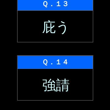
Ｑ．１３
庇う
Ｑ．１４
強請