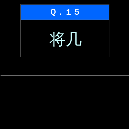
Ｑ．１５
将几