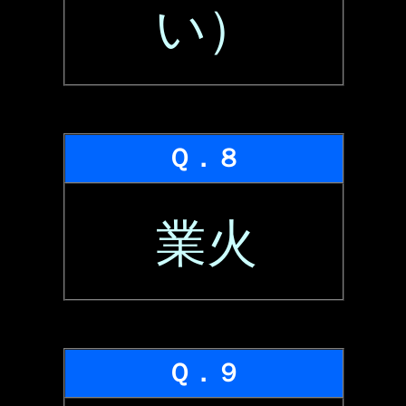
い）
Ｑ．８
業火
Ｑ．９