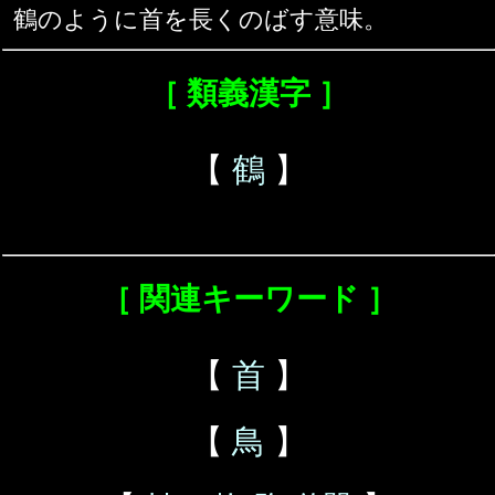
鶴のように首を長くのばす意味。
［ 類義漢字 ］
【
鶴
】
［ 関連キーワード ］
【
首
】
【
鳥
】