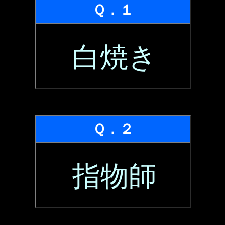
Ｑ．１
白焼き
Ｑ．２
指物師