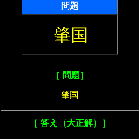
問題
肇国
［ 問題］
肇国
［ 答え（大正解）］