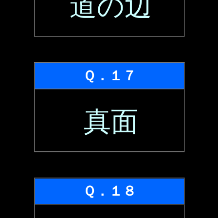
道の辺
Ｑ．１７
真面
Ｑ．１８