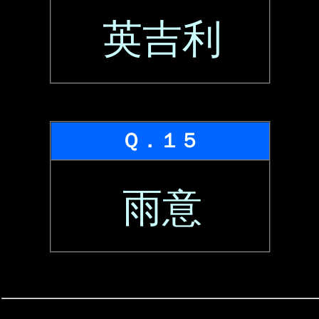
英吉利
Ｑ．１５
雨意