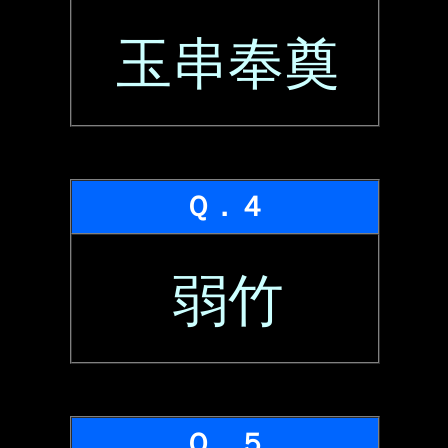
玉串奉奠
Ｑ．４
弱竹
Ｑ．５