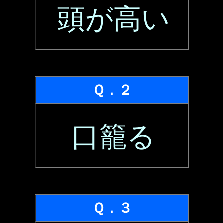
頭が高い
Ｑ．２
口籠る
Ｑ．３