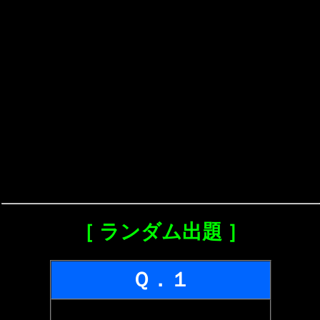
［ ランダム出題 ］
Ｑ．１