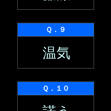
Ｑ．９
温気
Ｑ．１０