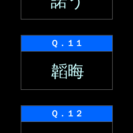
諾う
Ｑ．１１
韜晦
Ｑ．１２