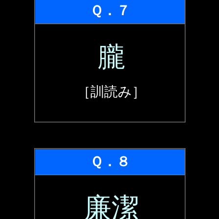
Ｑ．７
朧
［訓読み］
Ｑ．８
廉潔