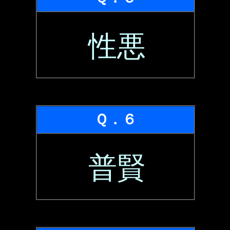
性悪
Ｑ．６
普賢