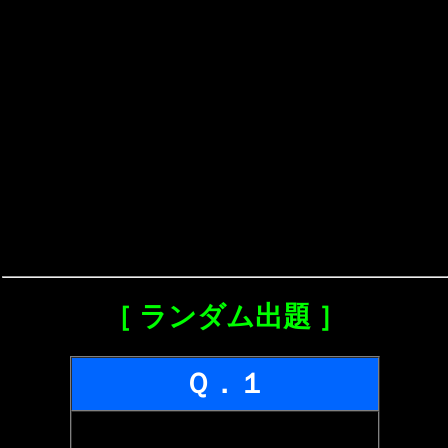
［ ランダム出題 ］
Ｑ．１