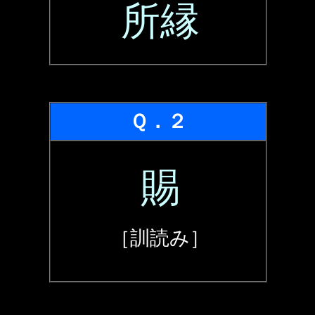
所縁
Ｑ．２
賜
［訓読み］