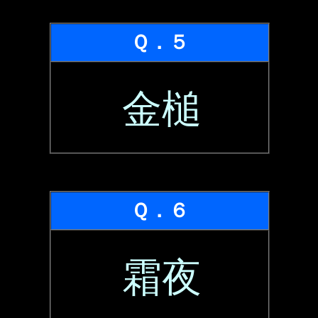
Ｑ．５
金槌
Ｑ．６
霜夜