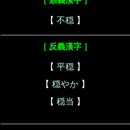
［ 類義漢字 ］
【
不穏
】
［ 反義漢字 ］
【
平穏
】
【
穏やか
】
【
穏当
】