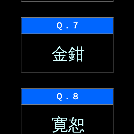
Ｑ．７
金鉗
Ｑ．８
寛恕