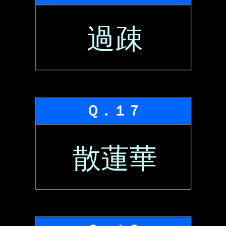
過疎
Ｑ．１７
散蓮華