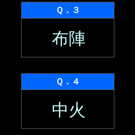
Ｑ．３
布陣
Ｑ．４
中火