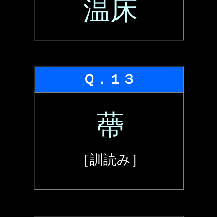
温床
Ｑ．１３
蔕
［訓読み］