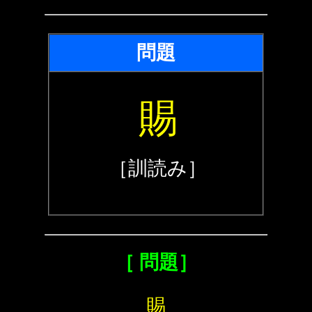
問題
賜
［訓読み］
［ 問題］
賜