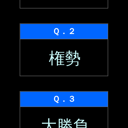
Ｑ．２
権勢
Ｑ．３
大勝負