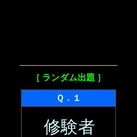
［ ランダム出題 ］
Ｑ．１
修験者