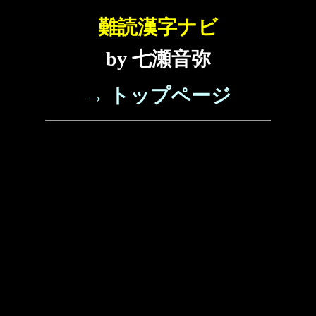
難読漢字ナビ
by 七瀬音弥
→ トップページ