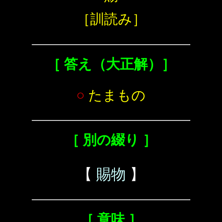
［訓読み］
［ 答え（大正解）］
○
たまもの
［ 別の綴り ］
【
賜物
】
［ 意味 ］