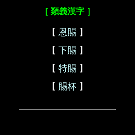
［ 類義漢字 ］
【
恩賜
】
【
下賜
】
【
特賜
】
【
賜杯
】