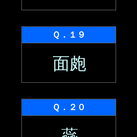
Ｑ．１９
面皰
Ｑ．２０
蘂