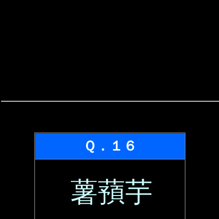
Ｑ．１６
薯蕷芋