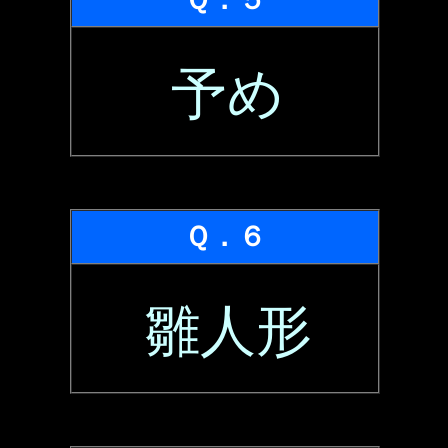
予め
Ｑ．６
雛人形