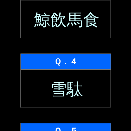
鯨飲馬食
Ｑ．４
雪駄
Ｑ．５