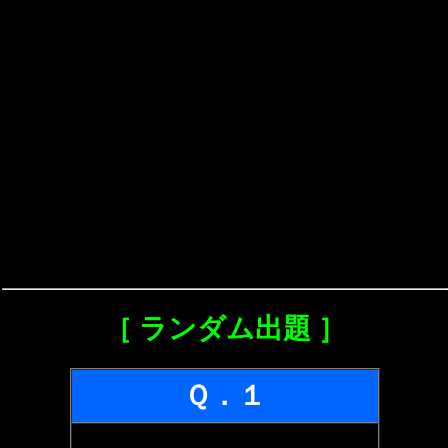
［ ランダム出題 ］
Ｑ．１