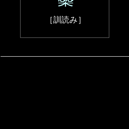
［訓読み］