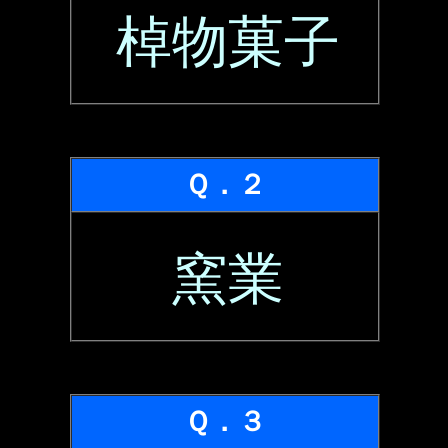
棹物菓子
Ｑ．２
窯業
Ｑ．３