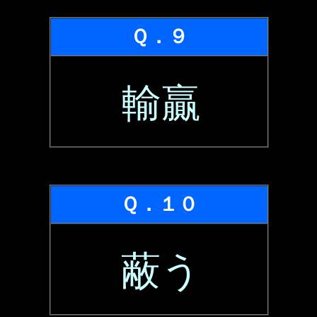
Ｑ．９
輸贏
Ｑ．１０
蔽う