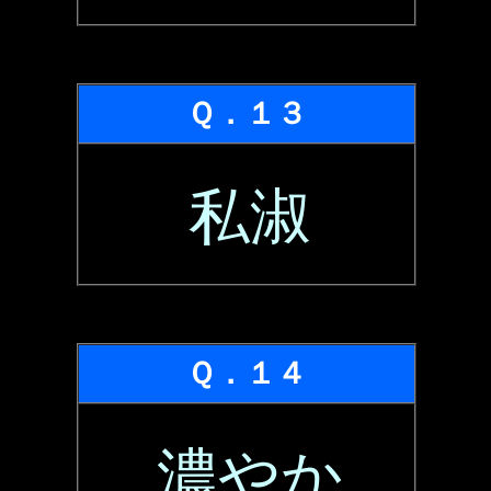
Ｑ．１３
私淑
Ｑ．１４
濃やか