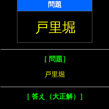
問題
戸里堀
［ 問題］
戸里堀
［ 答え（大正解）］