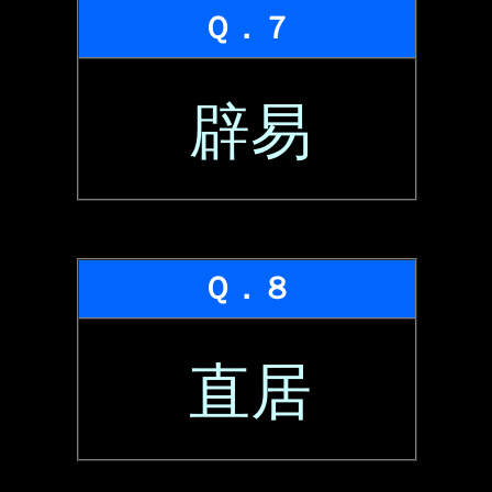
Ｑ．７
辟易
Ｑ．８
直居