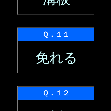
Ｑ．１１
免れる
Ｑ．１２