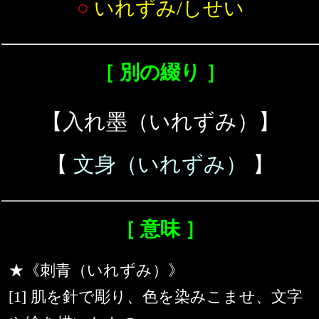
○
いれずみ/しせい
［ 別の綴り ］
【入れ墨（いれずみ）】
【
文身（いれずみ）
】
［ 意味 ］
★《刺青（いれずみ）》
[1] 肌を針で彫り、色を染みこませ、文字