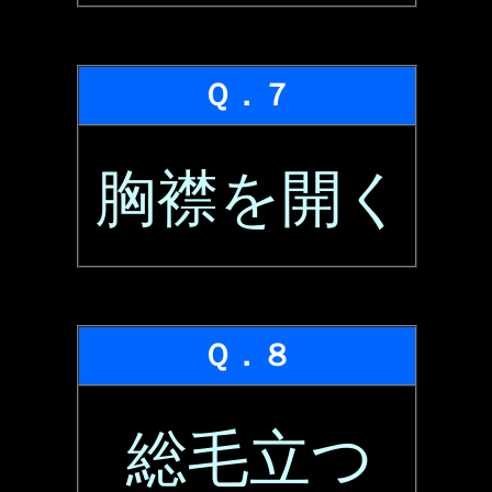
Ｑ．７
胸襟を開く
Ｑ．８
総毛立つ