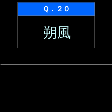
Ｑ．２０
朔風