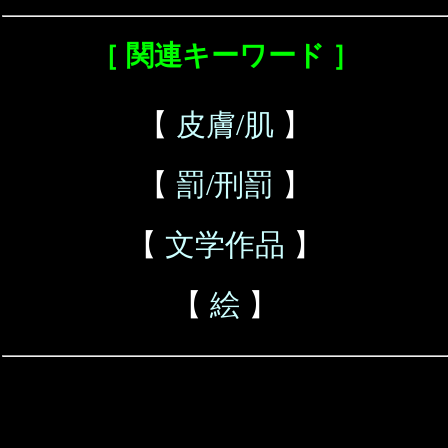
［ 関連キーワード ］
【
皮膚/肌
】
【
罰/刑罰
】
【
文学作品
】
【
絵
】