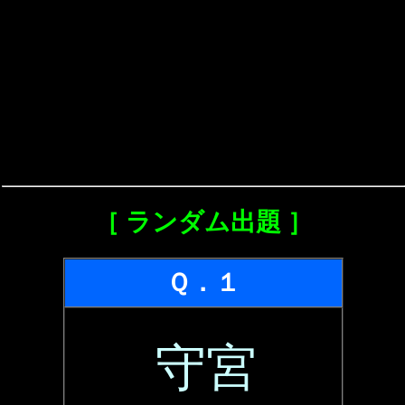
［ ランダム出題 ］
Ｑ．１
守宮