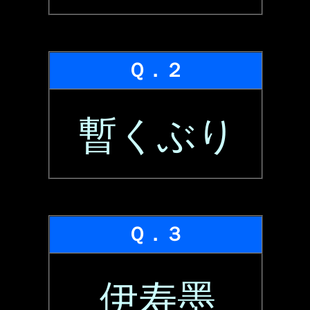
Ｑ．２
暫くぶり
Ｑ．３
伊寿墨