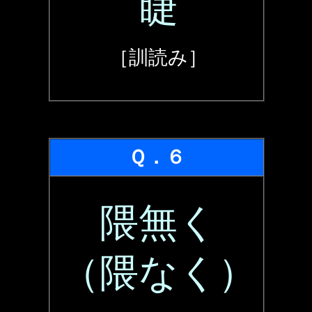
睫
［訓読み］
Ｑ．６
隈無く
（隈なく）