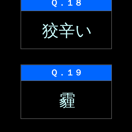
Ｑ．１８
狡辛い
Ｑ．１９
霾