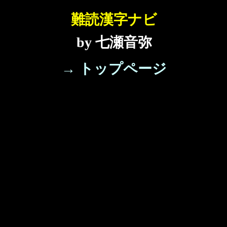
難読漢字ナビ
by 七瀬音弥
→ トップページ