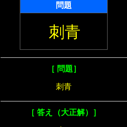
問題
刺青
［ 問題］
刺青
［ 答え（大正解）］