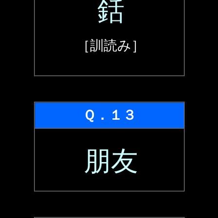
銛
［訓読み］
Ｑ．１３
朋友