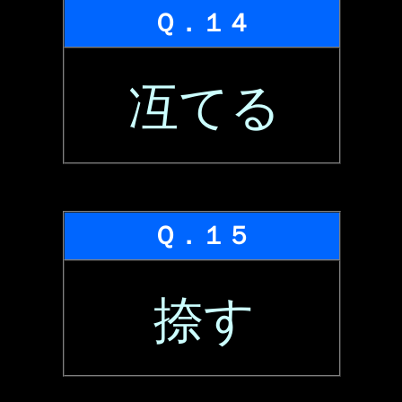
Ｑ．１４
冱てる
Ｑ．１５
捺す