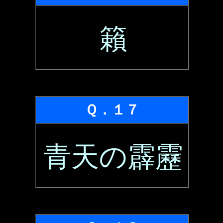
籟
Ｑ．１７
青天の霹靂