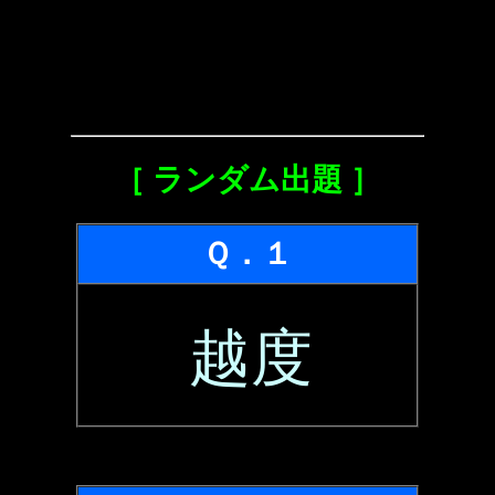
［ ランダム出題 ］
Ｑ．１
越度