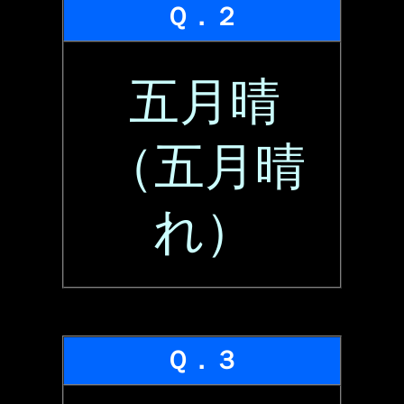
Ｑ．２
五月晴
（五月晴
れ）
Ｑ．３