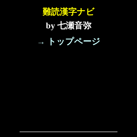
難読漢字ナビ
by 七瀬音弥
→ トップページ