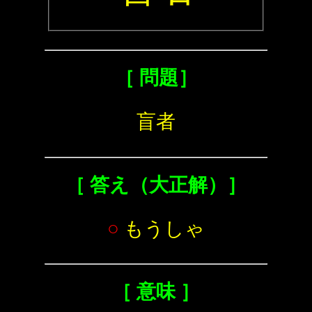
［ 問題］
盲者
［ 答え（大正解）］
○
もうしゃ
［ 意味 ］