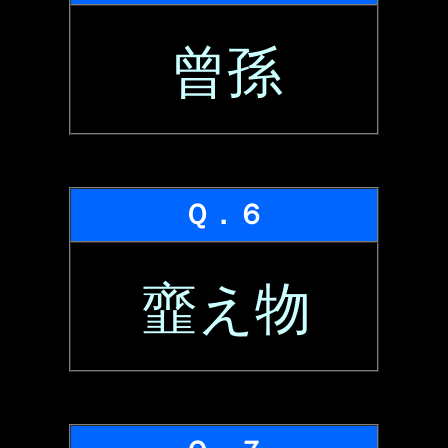
曾孫
Ｑ．６
韲え物