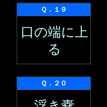
Ｑ．１９
口の端に上
る
Ｑ．２０
浮き嚢