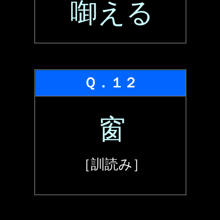
啣える
Ｑ．１２
窗
［訓読み］