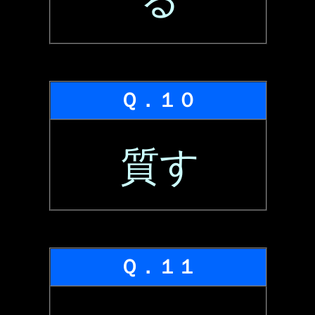
る
Ｑ．１０
質す
Ｑ．１１