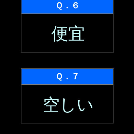
Ｑ．６
便宜
Ｑ．７
空しい