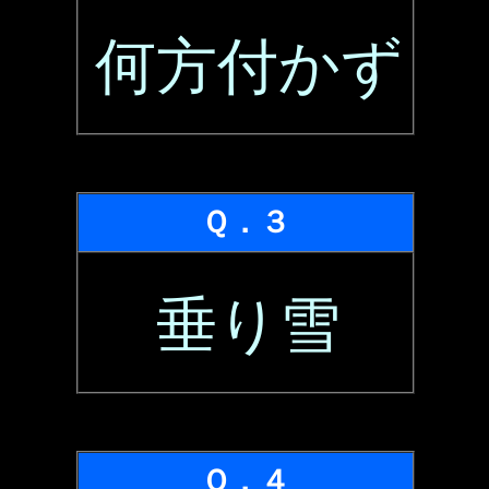
何方付かず
Ｑ．３
垂り雪
Ｑ．４