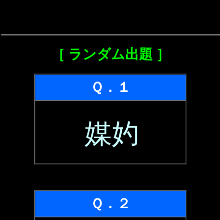
［ ランダム出題 ］
Ｑ．１
媒妁
Ｑ．２