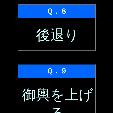
Ｑ．８
後退り
Ｑ．９
御輿を上げ