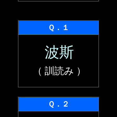
Ｑ．１
波斯
（ 訓読み ）
Ｑ．２