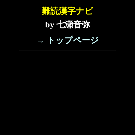
難読漢字ナビ
by 七瀬音弥
→ トップページ