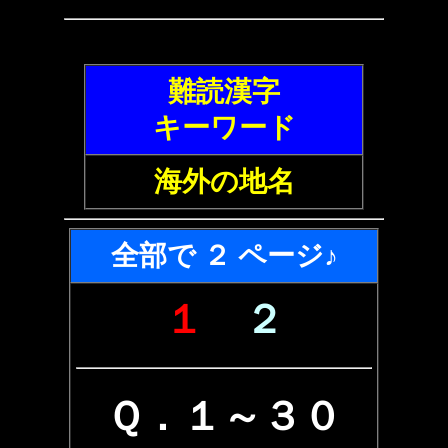
難読漢字
キーワード
海外の地名
全部で ２ ページ♪
１
２
Ｑ．１～３０