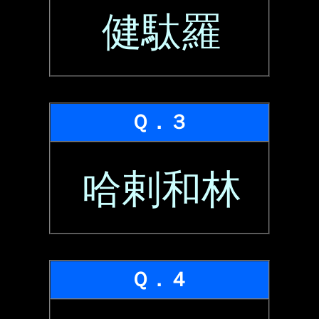
健駄羅
Ｑ．３
哈剌和林
Ｑ．４