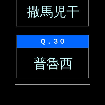
撒馬児干
Ｑ．３０
普魯西