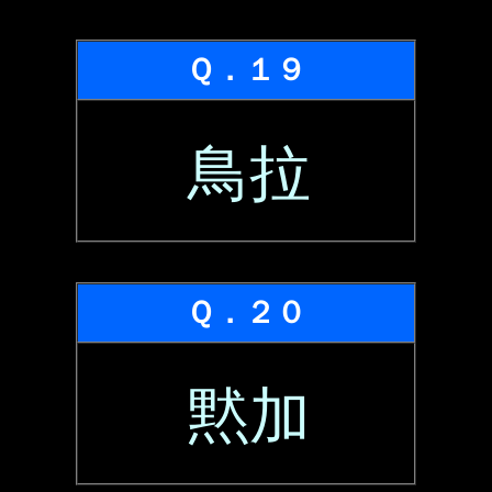
Ｑ．１９
鳥拉
Ｑ．２０
黙加