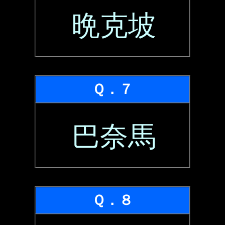
晩克坡
Ｑ．７
巴奈馬
Ｑ．８