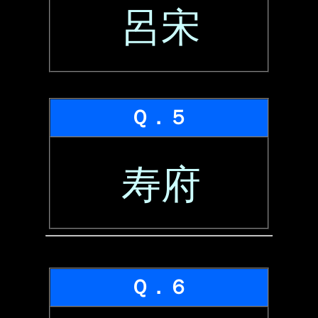
呂宋
Ｑ．５
寿府
Ｑ．６