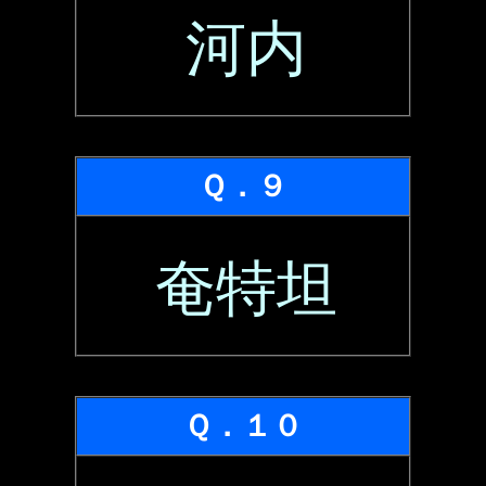
河内
Ｑ．９
奄特坦
Ｑ．１０