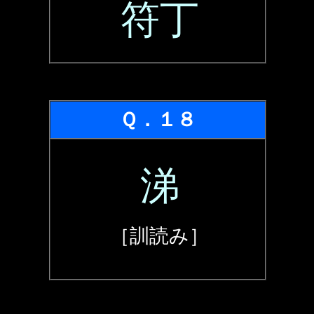
符丁
Ｑ．１８
涕
［訓読み］