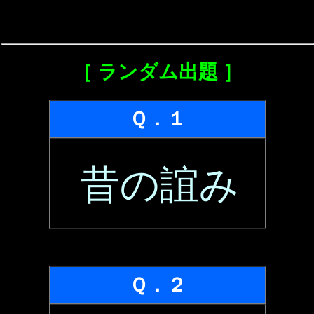
［ ランダム出題 ］
Ｑ．１
昔の誼み
Ｑ．２