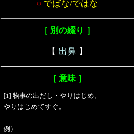
○
でばな/ではな
［ 別の綴り ］
【
出鼻
】
［ 意味 ］
[1] 物事の出だし・やりはじめ。
やりはじめてすぐ。
例）