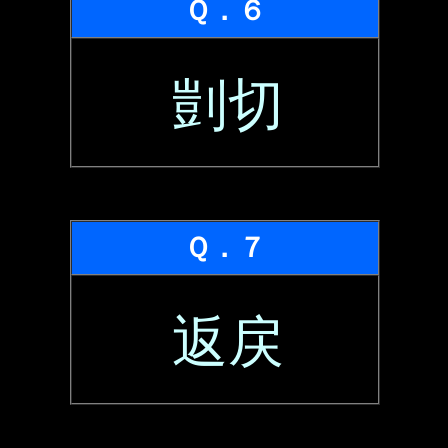
Ｑ．６
剴切
Ｑ．７
返戻