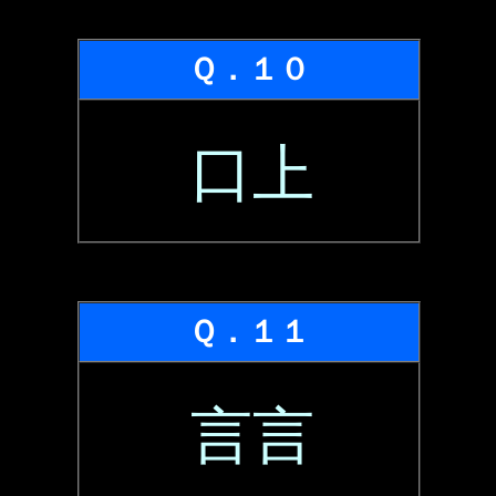
Ｑ．１０
口上
Ｑ．１１
言言