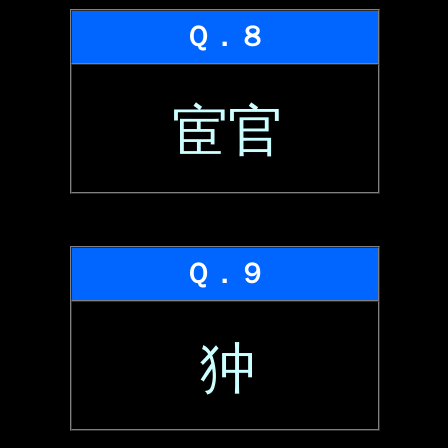
Ｑ．８
宦官
Ｑ．９
狆