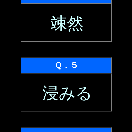
竦然
Ｑ．５
浸みる