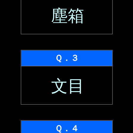
塵箱
Ｑ．３
文目
Ｑ．４