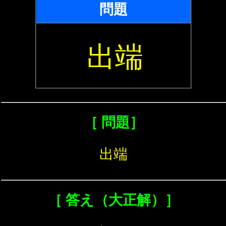
問題
出端
［ 問題］
出端
［ 答え（大正解）］