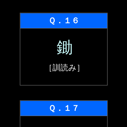
Ｑ．１６
鋤
［訓読み］
Ｑ．１７