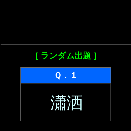
［ ランダム出題 ］
Ｑ．１
瀟洒