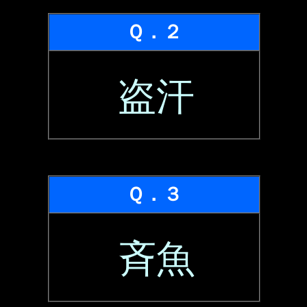
Ｑ．２
盗汗
Ｑ．３
斉魚