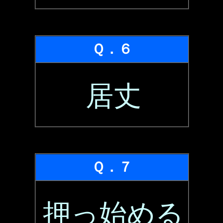
Ｑ．６
居丈
Ｑ．７
押っ始める