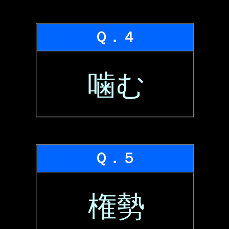
Ｑ．４
噛む
Ｑ．５
権勢