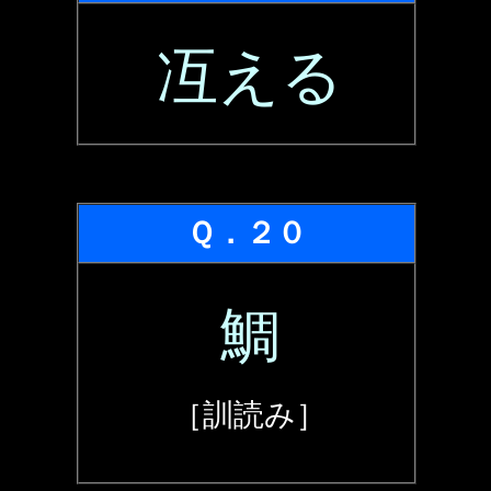
冱える
Ｑ．２０
鯛
［訓読み］