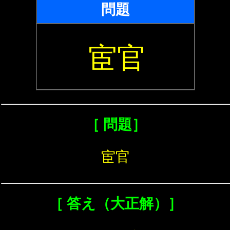
問題
宦官
［ 問題］
宦官
［ 答え（大正解）］