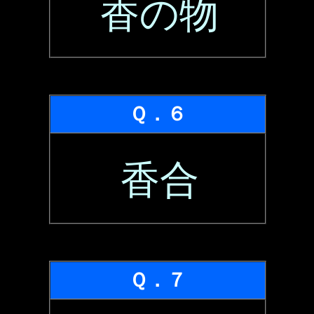
香の物
Ｑ．６
香合
Ｑ．７