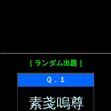
［ ランダム出題 ］
Ｑ．１
素戔嗚尊