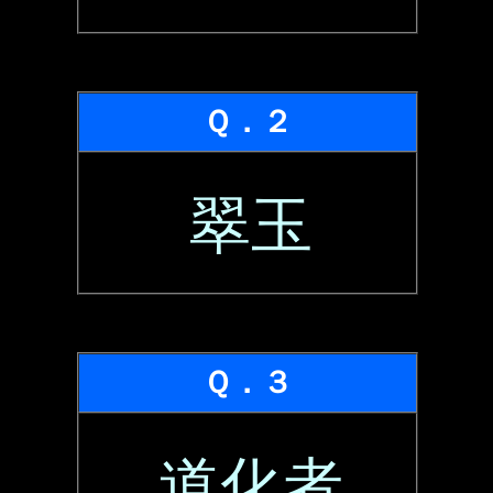
Ｑ．２
翠玉
Ｑ．３
道化者