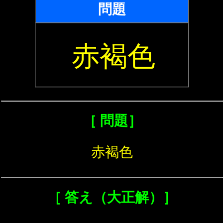
問題
赤褐色
［ 問題］
赤褐色
［ 答え（大正解）］