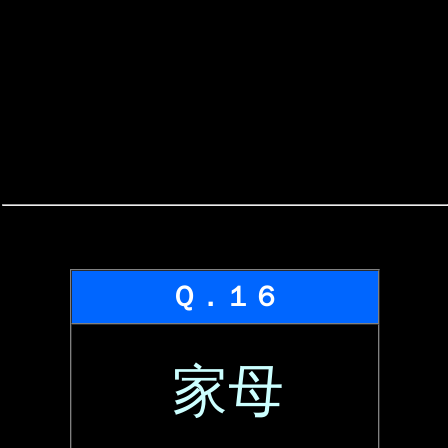
Ｑ．１６
家母