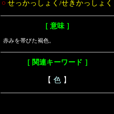
○
せっかっしょく/せきかっしょく
［ 意味 ］
赤みを帯びた褐色。
［ 関連キーワード ］
【
色
】