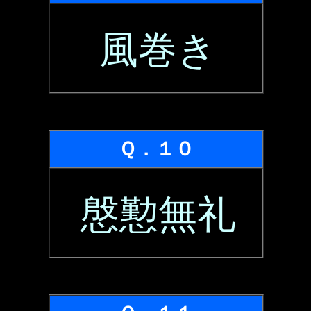
風巻き
Ｑ．１０
慇懃無礼