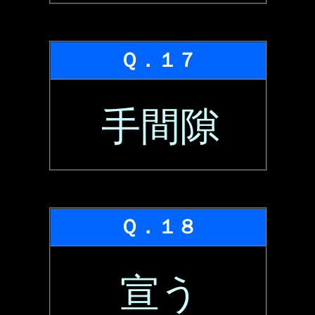
Ｑ．１７
手間隙
Ｑ．１８
宣う