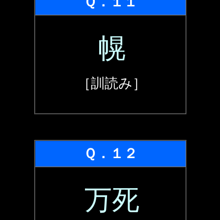
Ｑ．１１
幌
［訓読み］
Ｑ．１２
万死