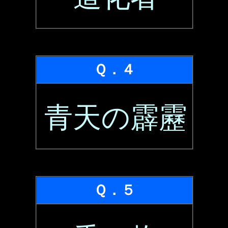
Ｑ．４
青天の霹靂
Ｑ．５