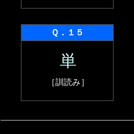
Ｑ．１５
単
［訓読み］