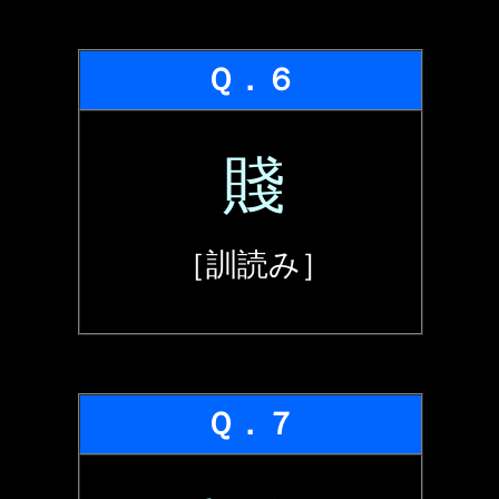
Ｑ．６
賤
［訓読み］
Ｑ．７