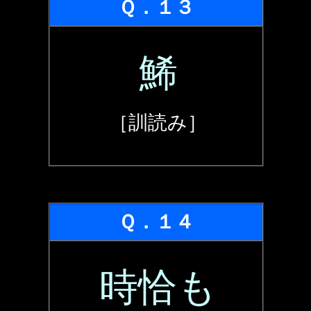
Ｑ．１３
鯑
［訓読み］
Ｑ．１４
時恰も