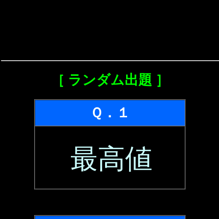
［ ランダム出題 ］
Ｑ．１
最高値