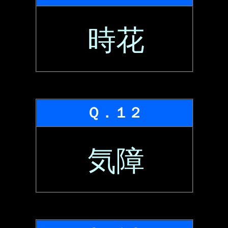
時花
Ｑ．１２
気障