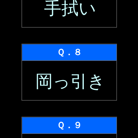
手拭い
Ｑ．８
岡っ引き
Ｑ．９