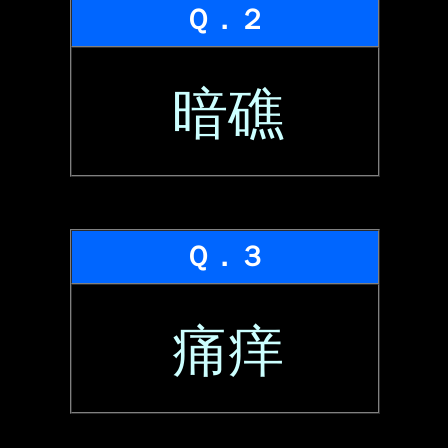
Ｑ．２
暗礁
Ｑ．３
痛痒