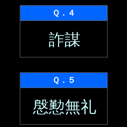
Ｑ．４
詐謀
Ｑ．５
慇懃無礼