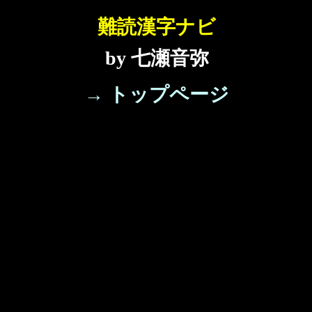
難読漢字ナビ
by 七瀬音弥
→ トップページ