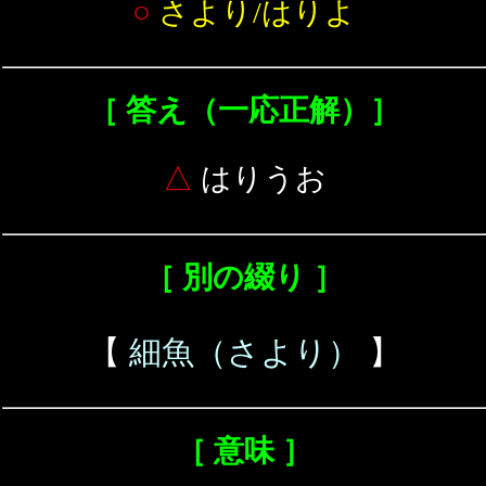
○
さより/はりよ
［ 答え（一応正解）］
△
はりうお
［ 別の綴り ］
【
細魚（さより）
】
［ 意味 ］