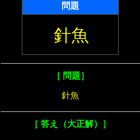
問題
針魚
［ 問題］
針魚
［ 答え（大正解）］