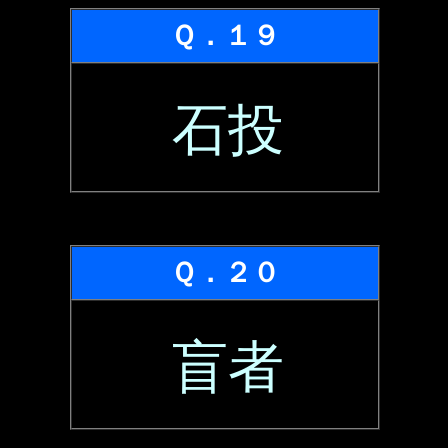
Ｑ．１９
石投
Ｑ．２０
盲者