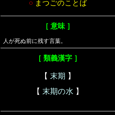
○
まつごのことば
［ 意味 ］
人が死ぬ前に残す言葉。
［ 類義漢字 ］
【
末期
】
【
末期の水
】