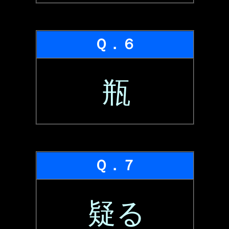
Ｑ．６
瓶
Ｑ．７
疑る