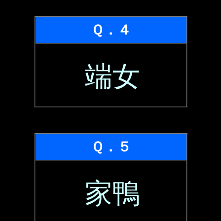
Ｑ．４
端女
Ｑ．５
家鴨