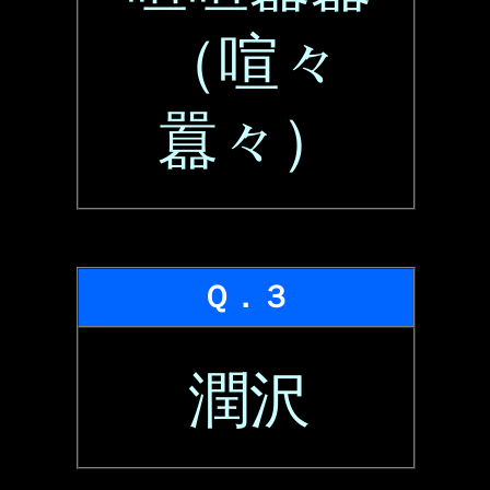
（喧々
囂々）
Ｑ．３
潤沢