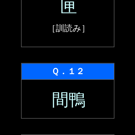
匣
［訓読み］
Ｑ．１２
間鴨