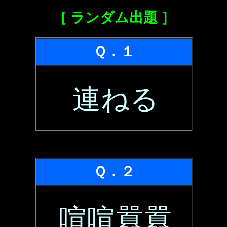
［ ランダム出題 ］
Ｑ．１
連ねる
Ｑ．２
喧喧囂囂