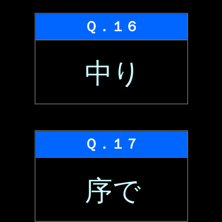
Ｑ．１６
中り
Ｑ．１７
序で