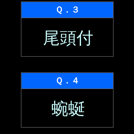
Ｑ．３
尾頭付
Ｑ．４
蜿蜒