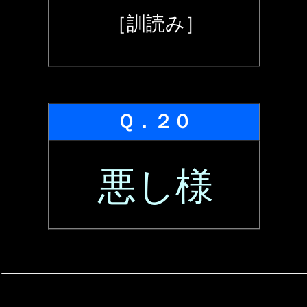
［訓読み］
Ｑ．２０
悪し様