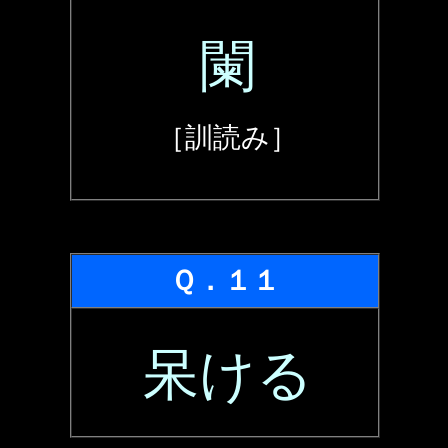
闌
［訓読み］
Ｑ．１１
呆ける