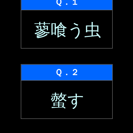
Ｑ．１
蓼喰う虫
Ｑ．２
螫す