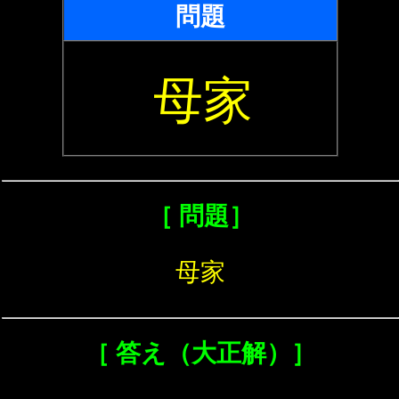
問題
母家
［ 問題］
母家
［ 答え（大正解）］