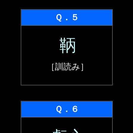
Ｑ．５
鞆
［訓読み］
Ｑ．６