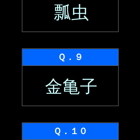
瓢虫
Ｑ．９
金亀子
Ｑ．１０