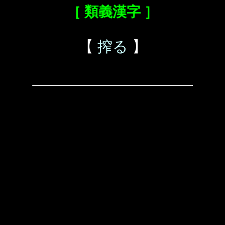
［ 類義漢字 ］
【
搾る
】