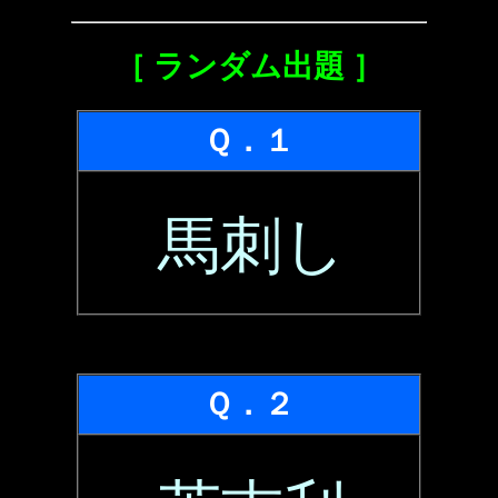
［ ランダム出題 ］
Ｑ．１
馬刺し
Ｑ．２