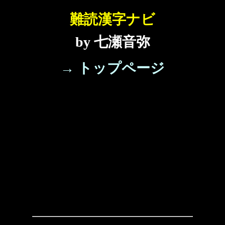
難読漢字ナビ
by 七瀬音弥
→ トップページ