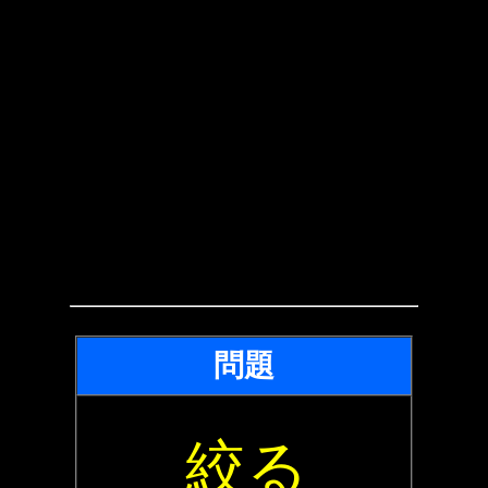
問題
絞る