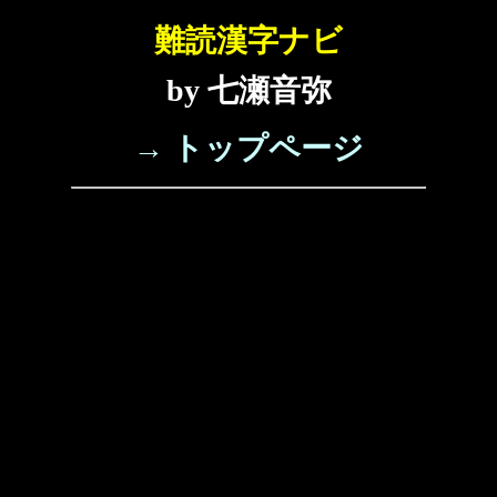
難読漢字ナビ
by 七瀬音弥
→ トップページ