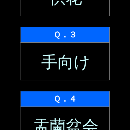
Ｑ．３
手向け
Ｑ．４
盂蘭盆会