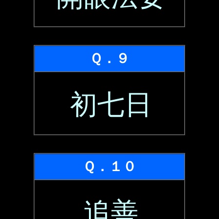
Ｑ．９
初七日
Ｑ．１０
追善