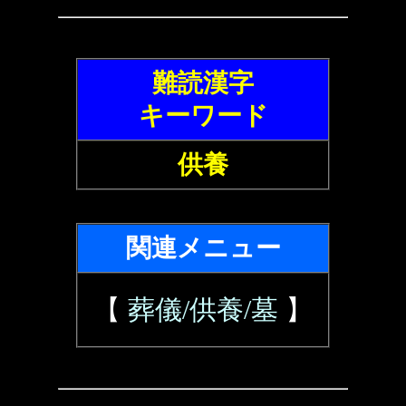
難読漢字
キーワード
供養
関連メニュー
【
葬儀/供養/墓
】