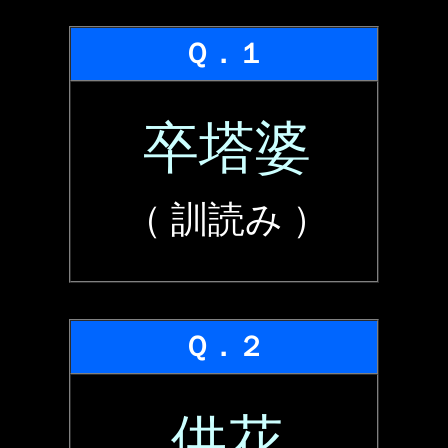
Ｑ．１
卒塔婆
（ 訓読み ）
Ｑ．２
供花