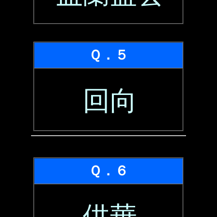
Ｑ．５
回向
Ｑ．６
供華