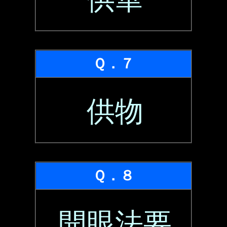
Ｑ．７
供物
Ｑ．８
開眼法要