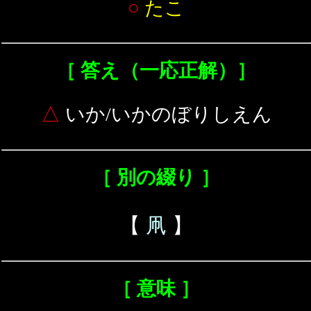
○
たこ
［ 答え（一応正解）］
△
いか/いかのぼりしえん
［ 別の綴り ］
【
凧
】
［ 意味 ］