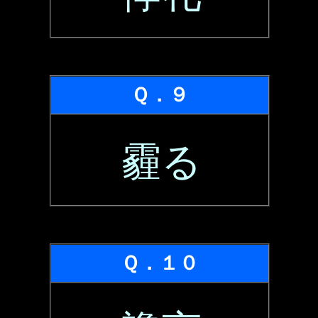
Ｑ．９
霾る
Ｑ．１０