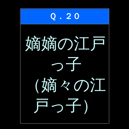
Ｑ．２０
嫡嫡の江戸
っ子
（嫡々の江
戸っ子）