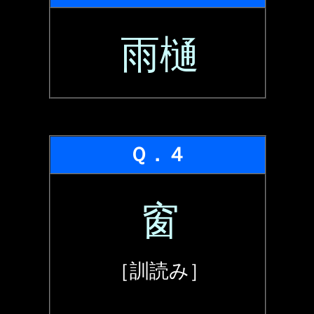
雨樋
Ｑ．４
窗
［訓読み］