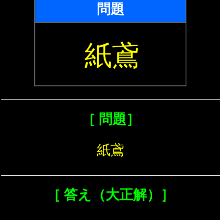
問題
紙鳶
［ 問題］
紙鳶
［ 答え（大正解）］