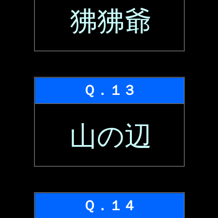
狒狒爺
Ｑ．１３
山の辺
Ｑ．１４