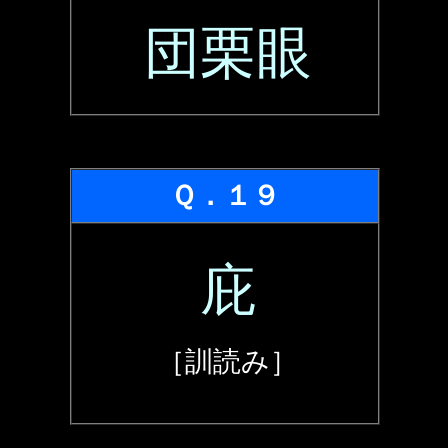
団栗眼
Ｑ．１９
庇
［訓読み］