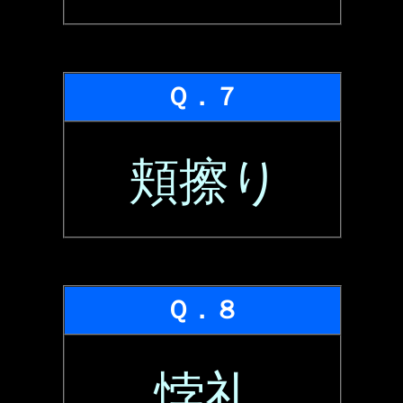
Ｑ．７
頬擦り
Ｑ．８
悖礼