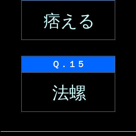
痞える
Ｑ．１５
法螺