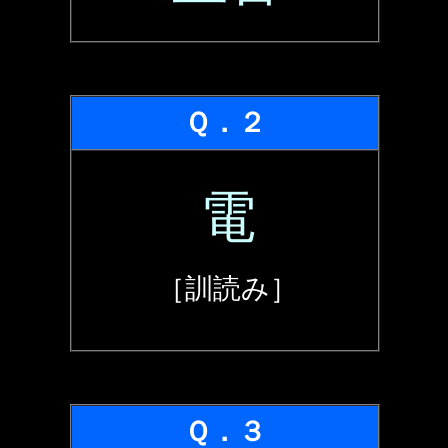
Ｑ．２
電
［訓読み］
Ｑ．３