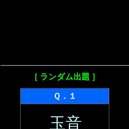
［ ランダム出題 ］
Ｑ．１
玉音