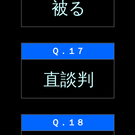
被る
Ｑ．１７
直談判
Ｑ．１８