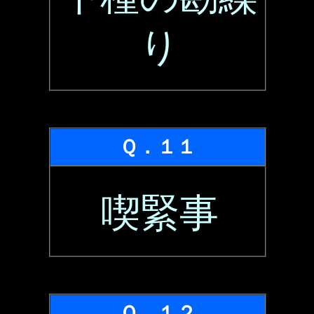
り
Ｑ．１１
喫緊事
Ｑ．１２