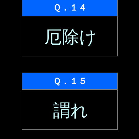
Ｑ．１４
厄除け
Ｑ．１５
謂れ