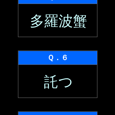
多羅波蟹
Ｑ．６
託つ