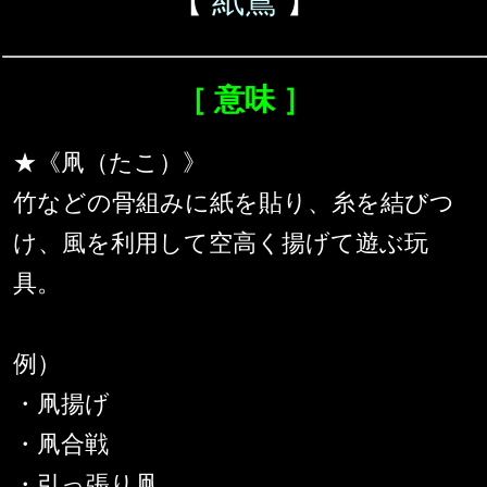
【
紙鳶
】
［ 意味 ］
★《凧（たこ）》
竹などの骨組みに紙を貼り、糸を結びつ
け、風を利用して空高く揚げて遊ぶ玩
具。
例）
・凧揚げ
・凧合戦
・引っ張り凧