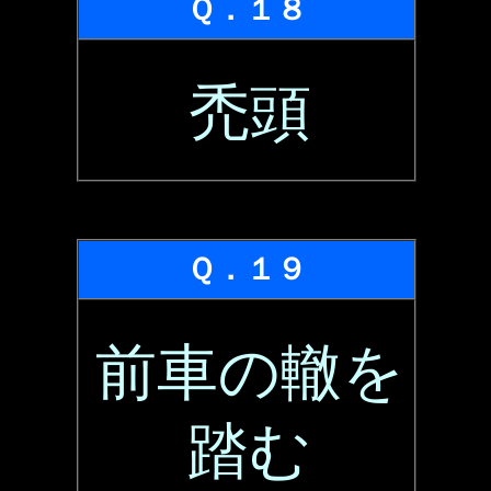
Ｑ．１８
禿頭
Ｑ．１９
前車の轍を
踏む