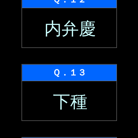
内弁慶
Ｑ．１３
下種