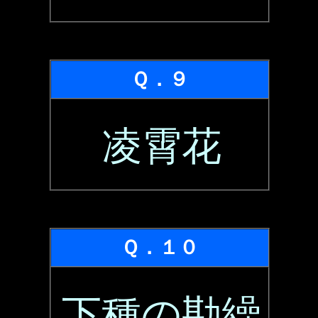
Ｑ．９
凌霄花
Ｑ．１０
下種の勘繰