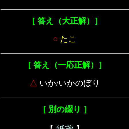
［ 答え（大正解）］
○
たこ
［ 答え（一応正解）］
△
いか/いかのぼり
［ 別の綴り ］