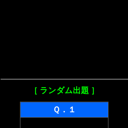
［ ランダム出題 ］
Ｑ．１