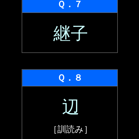
Ｑ．７
継子
Ｑ．８
辺
［訓読み］