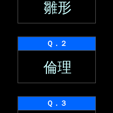
雛形
Ｑ．２
倫理
Ｑ．３