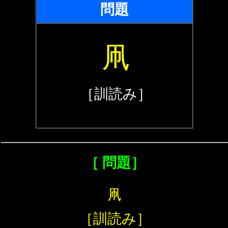
問題
凧
［訓読み］
［ 問題］
凧
［訓読み］