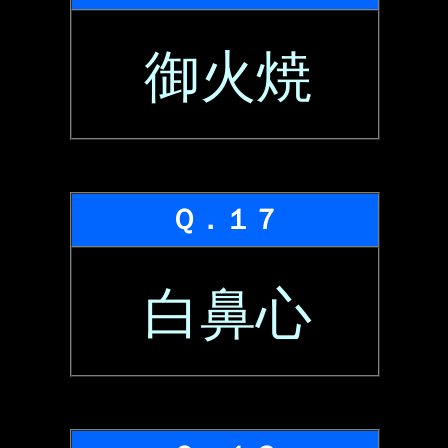
御火焼
Ｑ．１７
白鼻心