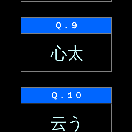
Ｑ．９
心太
Ｑ．１０
云う