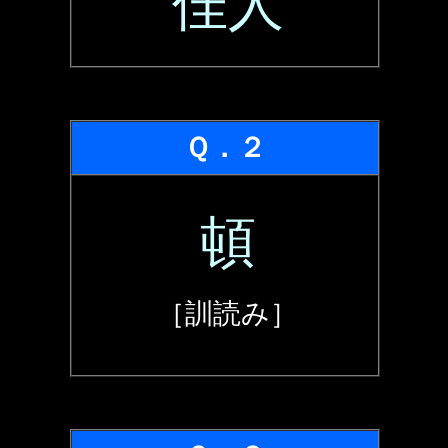
佳人
Ｑ．２
頓
［訓読み］