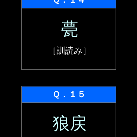
甍
［訓読み］
Ｑ．１５
狼戻