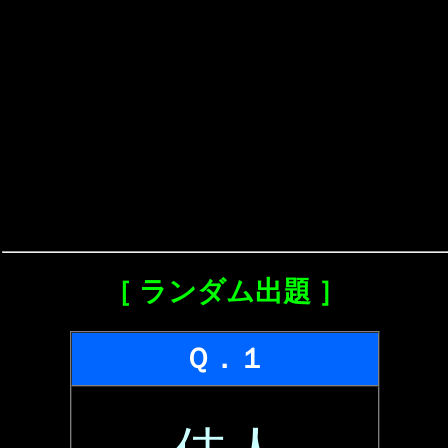
［ ランダム出題 ］
Ｑ．１