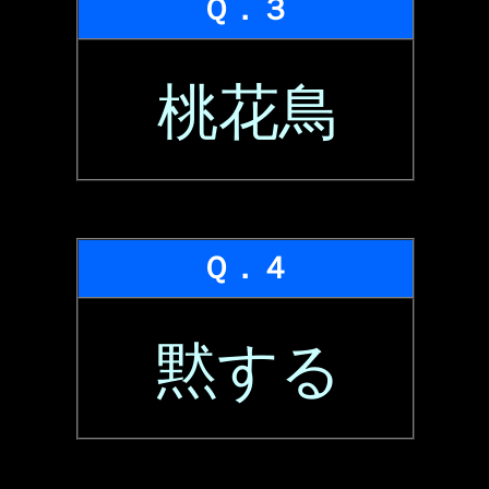
Ｑ．３
桃花鳥
Ｑ．４
黙する