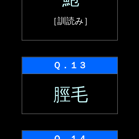
［訓読み］
Ｑ．１３
脛毛
Ｑ．１４