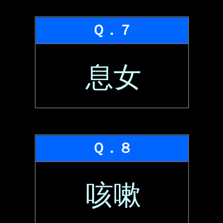
Ｑ．７
息女
Ｑ．８
咳嗽