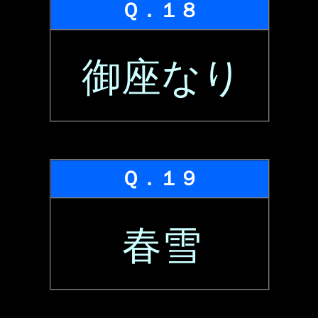
Ｑ．１８
御座なり
Ｑ．１９
春雪