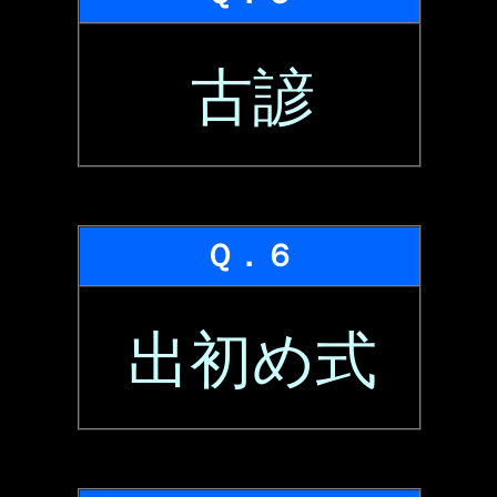
古諺
Ｑ．６
出初め式