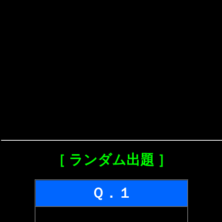
［ ランダム出題 ］
Ｑ．１