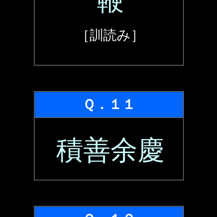
鞭
［訓読み］
Ｑ．１１
積善余慶