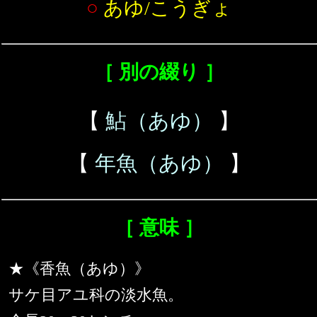
○
あゆ/こうぎょ
［ 別の綴り ］
【
鮎（あゆ）
】
【
年魚（あゆ）
】
［ 意味 ］
★《香魚（あゆ）》
サケ目アユ科の淡水魚。