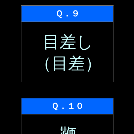
Ｑ．９
目差し
（目差）
Ｑ．１０