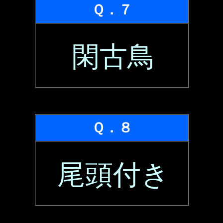
Ｑ．７
閑古鳥
Ｑ．８
尾頭付き