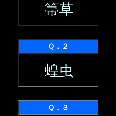
箒草
Ｑ．２
蝗虫
Ｑ．３