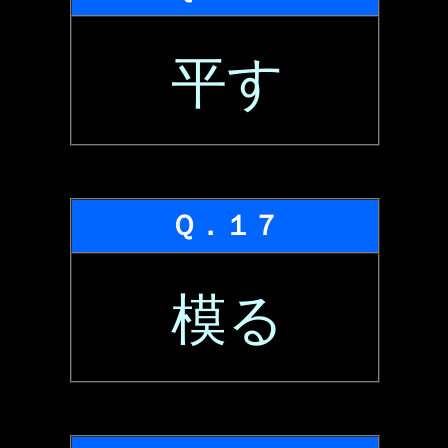
平す
Ｑ．１７
模る