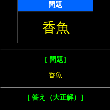
問題
香魚
［ 問題］
香魚
［ 答え（大正解）］