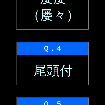
（屡々）
Ｑ．４
尾頭付
Ｑ．５