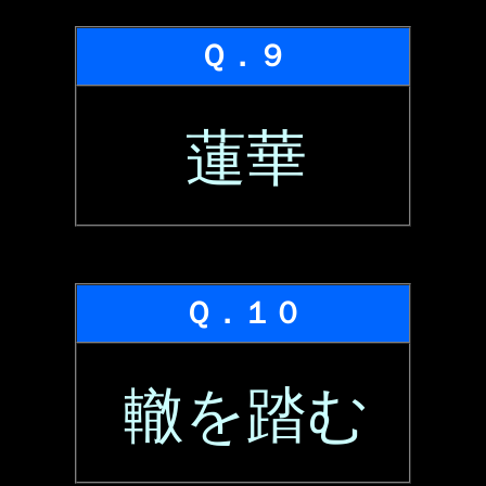
Ｑ．９
蓮華
Ｑ．１０
轍を踏む