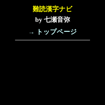
難読漢字ナビ
by 七瀬音弥
→ トップページ