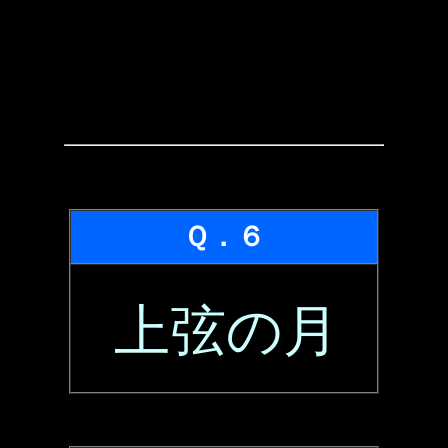
Ｑ．６
上弦の月