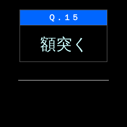
Ｑ．１５
額突く