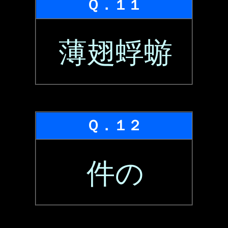
Ｑ．１１
薄翅蜉蝣
Ｑ．１２
件の