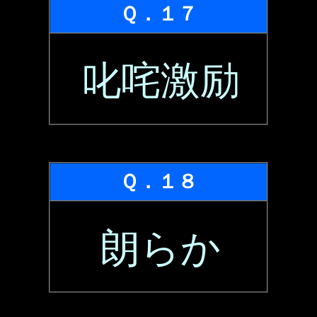
Ｑ．１７
叱咤激励
Ｑ．１８
朗らか