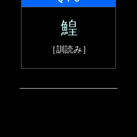
鰉
［訓読み］