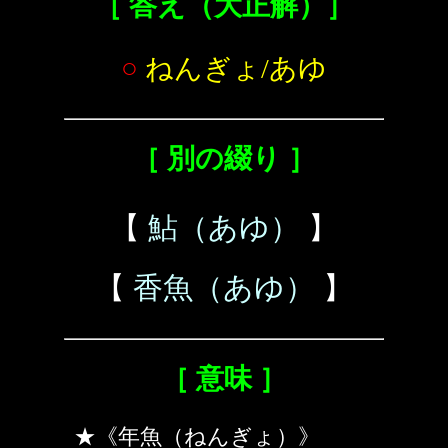
［ 答え（大正解）］
○
ねんぎょ/あゆ
［ 別の綴り ］
【
鮎（あゆ）
】
【
香魚（あゆ）
】
［ 意味 ］
★《年魚（ねんぎょ）》