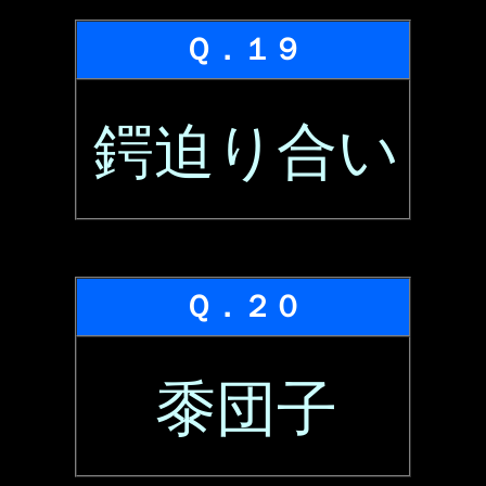
Ｑ．１９
鍔迫り合い
Ｑ．２０
黍団子