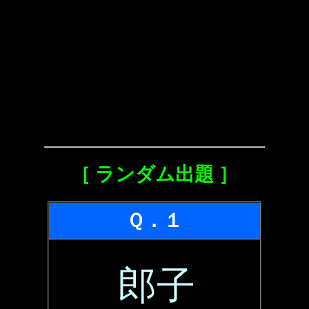
［ ランダム出題 ］
Ｑ．１
郎子