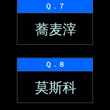
Ｑ．７
蕎麦滓
Ｑ．８
莫斯科