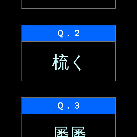
Ｑ．２
梳く
Ｑ．３
屡屡