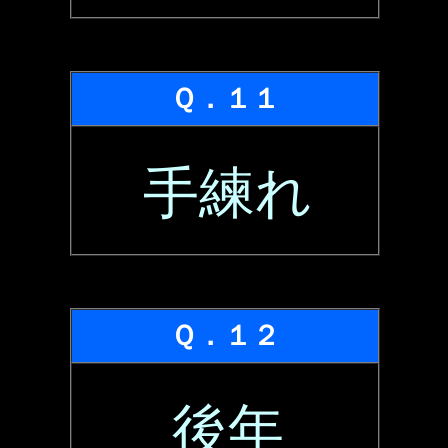
Ｑ．１１
手練れ
Ｑ．１２
後年