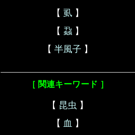
【
虱
】
【
蝨
】
【
半風子
】
［ 関連キーワード ］
【
昆虫
】
【
血
】