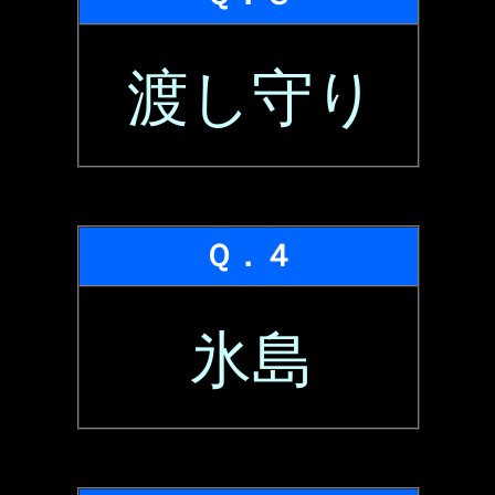
渡し守り
Ｑ．４
氷島