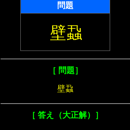
問題
壁蝨
［ 問題］
壁蝨
［ 答え（大正解）］