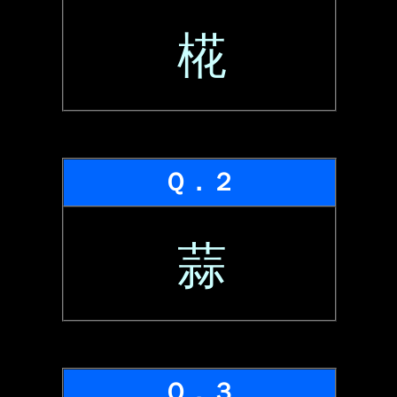
椛
Ｑ．２
蒜
Ｑ．３