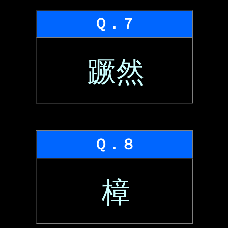
Ｑ．７
蹶然
Ｑ．８
樟