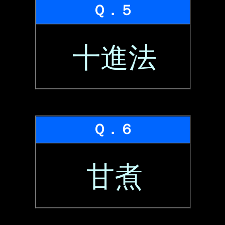
Ｑ．５
十進法
Ｑ．６
甘煮