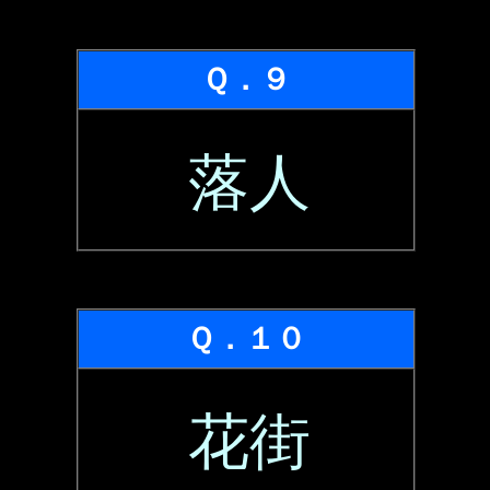
Ｑ．９
落人
Ｑ．１０
花街