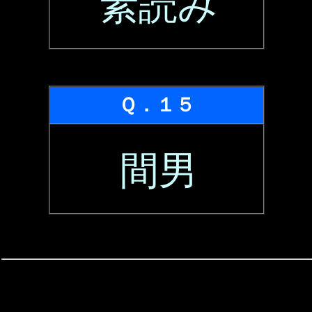
素読み
Ｑ．１５
間男