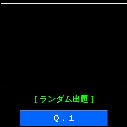
［ ランダム出題 ］
Ｑ．１