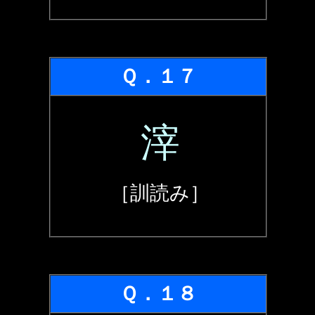
Ｑ．１７
滓
［訓読み］
Ｑ．１８