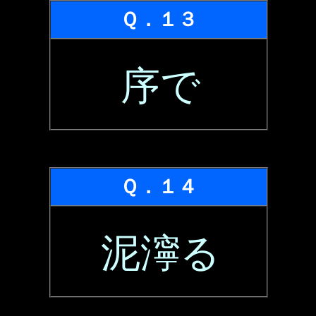
Ｑ．１３
序で
Ｑ．１４
泥濘る