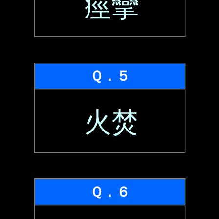
痙攣
Ｑ．５
火焚
Ｑ．６