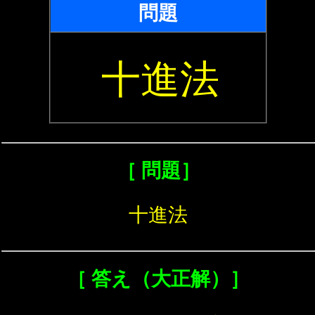
問題
十進法
［ 問題］
十進法
［ 答え（大正解）］