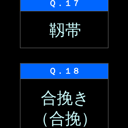
Ｑ．１７
靱帯
Ｑ．１８
合挽き
（合挽）