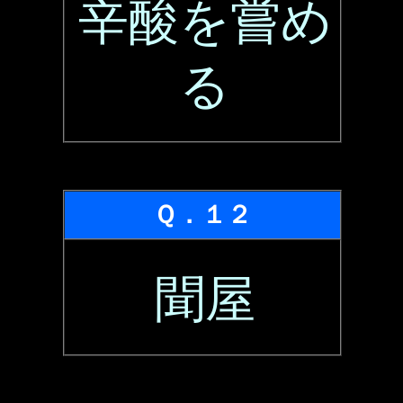
辛酸を嘗め
る
Ｑ．１２
聞屋