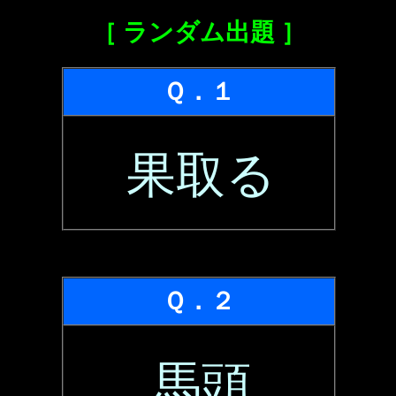
［ ランダム出題 ］
Ｑ．１
果取る
Ｑ．２
馬頭