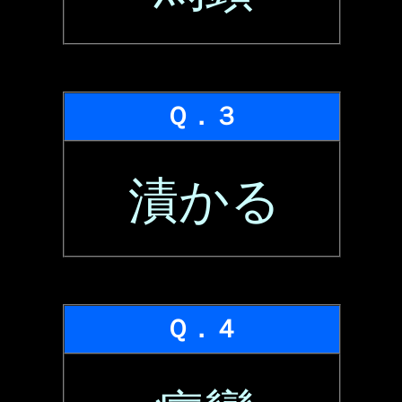
Ｑ．３
漬かる
Ｑ．４