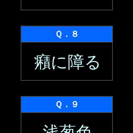
Ｑ．８
癪に障る
Ｑ．９
浅葱色