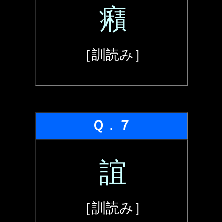
癪
［訓読み］
Ｑ．７
誼
［訓読み］