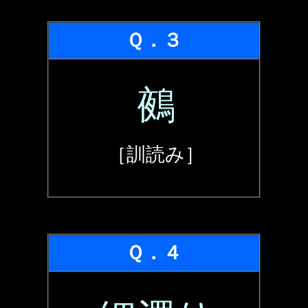
Ｑ．３
鵺
［訓読み］
Ｑ．４