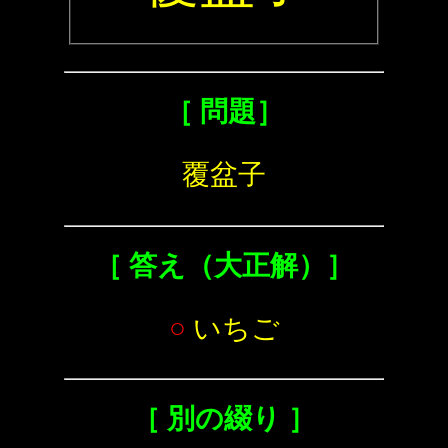
［ 問題］
覆盆子
［ 答え（大正解）］
○
いちご
［ 別の綴り ］