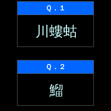
Ｑ．１
川螻蛄
Ｑ．２
鰡