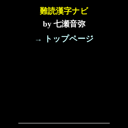
難読漢字ナビ
by 七瀬音弥
→ トップページ