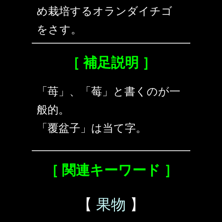
め栽培するオランダイチゴ
をさす。
［ 補足説明 ］
「苺」、「莓」と書くのが一
般的。
「覆盆子」は当て字。
［ 関連キーワード ］
【
果物
】