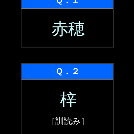
Ｑ．１
赤穂
Ｑ．２
梓
［訓読み］