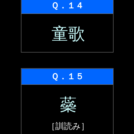
Ｑ．１４
童歌
Ｑ．１５
蘂
［訓読み］