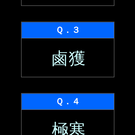
Ｑ．３
鹵獲
Ｑ．４
極寒