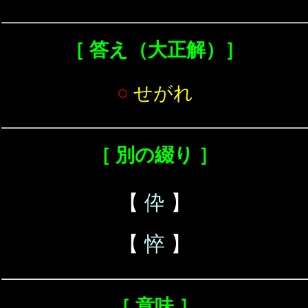
［ 答え（大正解）］
○
せがれ
［ 別の綴り ］
【
伜
】
【
悴
】
［ 意味 ］