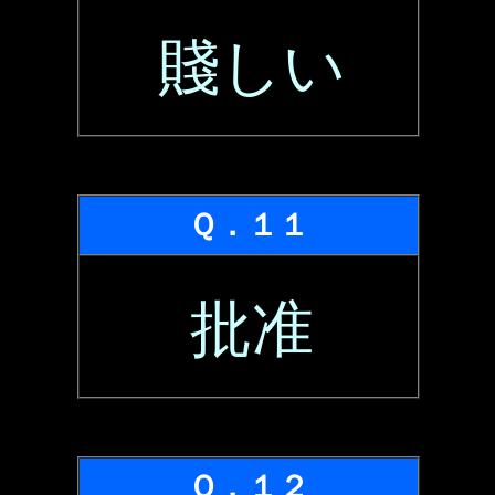
賤しい
Ｑ．１１
批准
Ｑ．１２