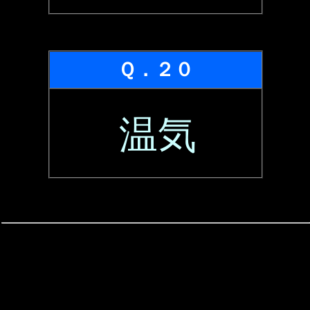
Ｑ．２０
温気