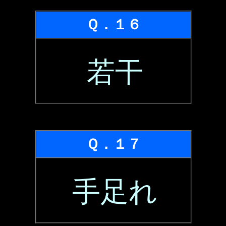
Ｑ．１６
若干
Ｑ．１７
手足れ