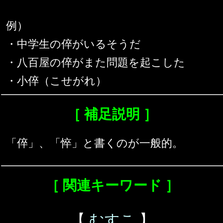
例）
・中学生の倅がいるそうだ
・八百屋の倅がまた問題を起こした
・小倅（こせがれ）
［ 補足説明 ］
「倅」、「悴」と書くのが一般的。
［ 関連キーワード ］
【
むすこ
】