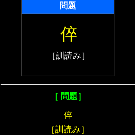
問題
倅
［訓読み］
［ 問題］
倅
［訓読み］