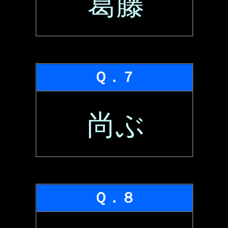
葛藤
Ｑ．７
尚ぶ
Ｑ．８